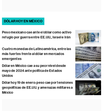
DÓLAR HOY EN MÉXICO
Peso mexicano cae ante el dólar como activo
refugio por guerra entre EE.UU., Israel e Irán
Cuatro monedas de Latinoamérica, entre las
más fuertes frente al dólar en mercados
emergentes
Dólar en México cae a su peor nivel desde
mayo de 2024 ante política de Estados
Unidos
Dólar hoy 19 de enero: peso cae por tensiones
geopolíticas de EE.UU. y amenazas militares a
México