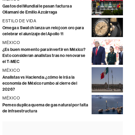
Gastos del Mundial le pasan factura a
Ollamani de Emilio Azcárraga
ESTILO DE VIDA
Omega x Swatch lanza un reloj con oro para
celebrar el alunizaje del Apollo 11
MÉXICO
¿Es buen momento para invertir en México?
Esto consideran analistas tras no renovarse
el T-MEC
MÉXICO
Analistas vs Hacienda: ¿cómo le irá a la
economía de México rumbo al cierre del
2026?
MÉXICO
Pemex duplica quema de gas natural por falta
de infraestructura