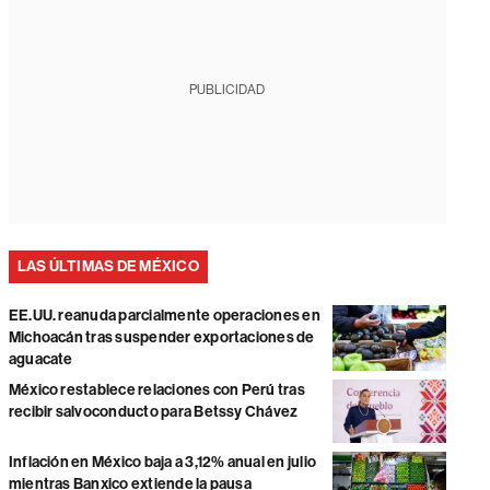
PUBLICIDAD
LAS ÚLTIMAS DE MÉXICO
EE.UU. reanuda parcialmente operaciones en
Michoacán tras suspender exportaciones de
aguacate
México restablece relaciones con Perú tras
recibir salvoconducto para Betssy Chávez
Inflación en México baja a 3,12% anual en julio
mientras Banxico extiende la pausa