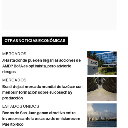
OTRAS NOTICIAS ECONÓMICAS
MERCADOS
¿Hasta dónde pueden llegar las acciones de
AMD? BofA es optimista, pero advierte
riesgos
MERCADOS
Brasil deja al mercado mundial del azúcar con
menos información sobre su cosecha y
producción
ESTADOS UNIDOS
Bonos de San Juan ganan atractivo entre
inversores ante la escasez de emisiones en
Puerto Rico