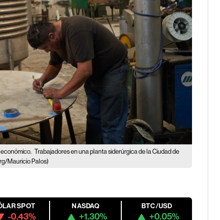
o económico.
Trabajadores en una planta siderúrgica de la Ciudad de
g/Mauricio Palos)
ÓLAR SPOT
NASDAQ
BTC/USD
-0.43%
+1.30%
+0.05%