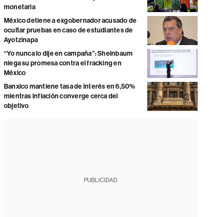
monetaria
México detiene a exgobernador acusado de
ocultar pruebas en caso de estudiantes de
Ayotzinapa
“Yo nunca lo dije en campaña”: Sheinbaum
niega su promesa contra el fracking en
México
Banxico mantiene tasa de interés en 6,50%
mientras inflación converge cerca del
objetivo
PUBLICIDAD