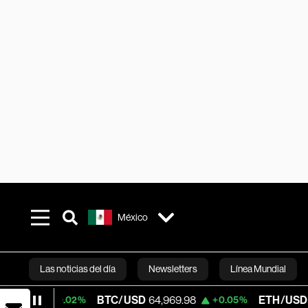
México
Las noticias del día
Newsletters
Línea Mundial
BTC/USD
64,969.98
ETH/USD
1,915.968
+0.02%
+0.05%
Bloomberg 