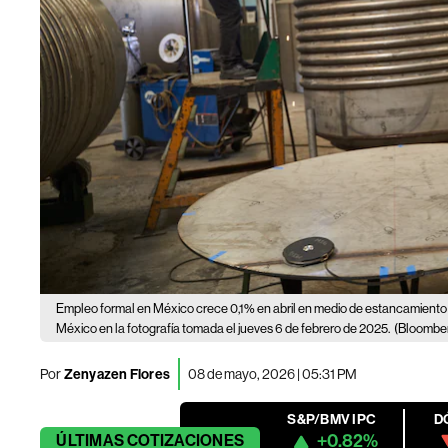
Empleo formal en México crece 0,1% en abril en medio de estancamient
México en la fotografía tomada el jueves 6 de febrero de 2025.
(Bloomber
Por
Zenyazen Flores
08 de mayo, 2026 | 05:31 PM
S&P/BMV IPC
D
+0.82%
ÚLTIMAS
COTIZACIONES