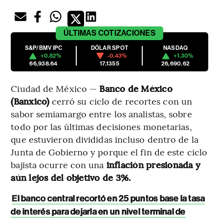
ÚLTIMAS
COTIZACIONES
S&P/BMV IPC
DÓLAR SPOT
NASDAQ
+0.82%
-0.43%
+1.30%
66,938.64
17.1355
26,690.62
Ciudad de México —
Banco de México
(Banxico)
cerró su ciclo de recortes con un
sabor semiamargo entre los analistas, sobre
todo por las últimas decisiones monetarias,
que estuvieron divididas incluso dentro de la
Junta de Gobierno y porque el fin de este ciclo
bajista ocurre con una
inflación presionada y
aún lejos del objetivo de 3%.
El banco central recortó en 25 puntos base la tasa
de interés para dejarla en un nivel terminal de