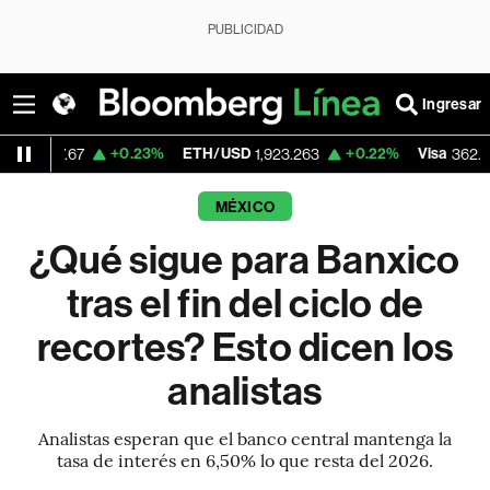
PUBLICIDAD
Ingresar
+0.23%
ETH/USD
+0.22%
Visa
-2.15%
1,923.263
362.50
MÉXICO
¿Qué sigue para Banxico
tras el fin del ciclo de
recortes? Esto dicen los
analistas
Analistas esperan que el banco central mantenga la
tasa de interés en 6,50% lo que resta del 2026.