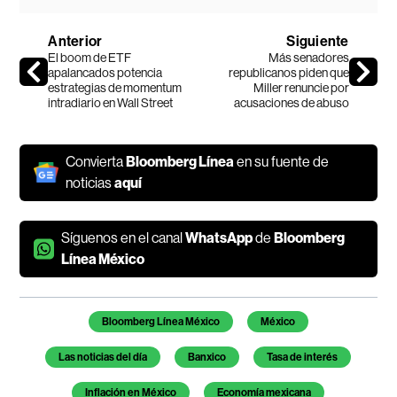
Anterior
Siguiente
El boom de ETF
Más senadores
apalancados potencia
republicanos piden que
estrategias de momentum
Miller renuncie por
intradiario en Wall Street
acusaciones de abuso
Convierta
Bloomberg Línea
en su fuente de
noticias
aquí
Síguenos en el canal
WhatsApp
de
Bloomberg
Línea México
Temas de este artículo
Bloomberg Línea México
México
Las noticias del día
Banxico
Tasa de interés
Inflación en México
Economía mexicana