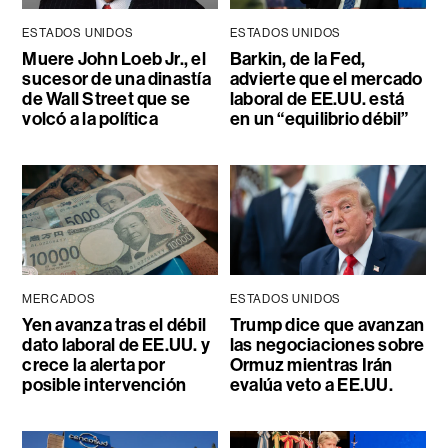
ESTADOS UNIDOS
ESTADOS UNIDOS
Muere John Loeb Jr., el
Barkin, de la Fed,
sucesor de una dinastía
advierte que el mercado
de Wall Street que se
laboral de EE.UU. está
volcó a la política
en un “equilibrio débil”
MERCADOS
ESTADOS UNIDOS
Yen avanza tras el débil
Trump dice que avanzan
dato laboral de EE.UU. y
las negociaciones sobre
crece la alerta por
Ormuz mientras Irán
posible intervención
evalúa veto a EE.UU.