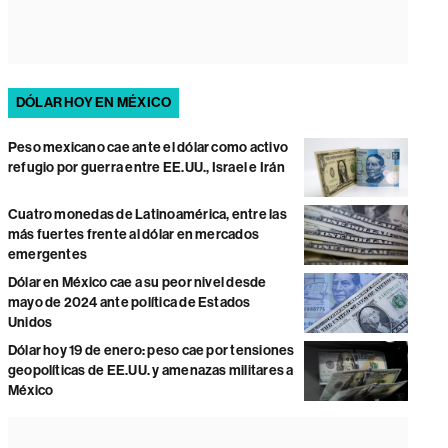
DÓLAR HOY EN MÉXICO
Peso mexicano cae ante el dólar como activo
refugio por guerra entre EE.UU., Israel e Irán
Cuatro monedas de Latinoamérica, entre las
más fuertes frente al dólar en mercados
emergentes
Dólar en México cae a su peor nivel desde
mayo de 2024 ante política de Estados
Unidos
Dólar hoy 19 de enero: peso cae por tensiones
geopolíticas de EE.UU. y amenazas militares a
México