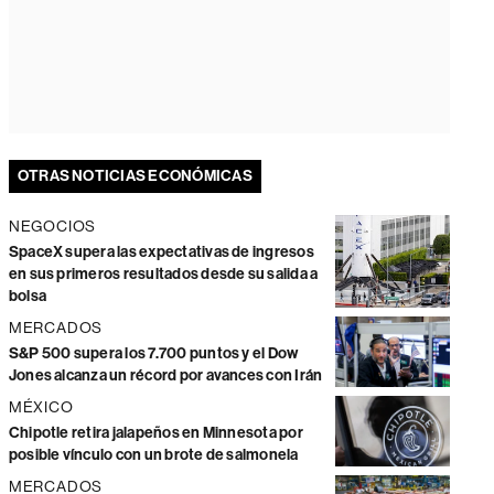
OTRAS NOTICIAS ECONÓMICAS
NEGOCIOS
SpaceX supera las expectativas de ingresos
en sus primeros resultados desde su salida a
bolsa
MERCADOS
S&P 500 supera los 7.700 puntos y el Dow
Jones alcanza un récord por avances con Irán
MÉXICO
Chipotle retira jalapeños en Minnesota por
posible vínculo con un brote de salmonela
MERCADOS