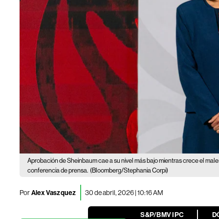
Aprobación de Sheinbaum cae a su nivel más bajo mientras crece el male
conferencia de prensa.
(Bloomberg/Stephania Corpi)
Por
Alex Vaszquez
30 de abril, 2026 | 10:16 AM
S&P/BMV IPC
D