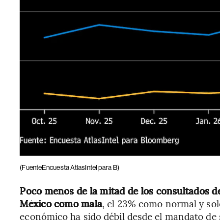
(FuenteEncuesta AtlasIntel para B)
Poco menos de la mitad de los consultados de
México como mala
, el 23% como normal y so
económico ha sido débil desde el mandato de 