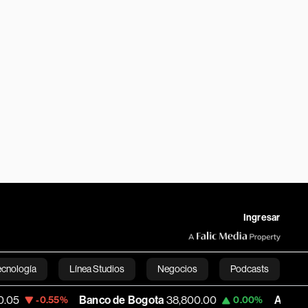
Ingresar
ecnología
Línea Studios
Negocios
Podcasts
Banco de Bogota
38,800.00
Apple
309.25
.55%
0.00%
English