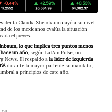
-0.44%
+2.59%
+0.53%
17.2552
26,584.99
64,082.37
esidenta Claudia Sheinbaum cayó a su nivel
tad de los mexicanos evalúa la situación
ada el jueves.
einbaum, lo que implica tres puntos menos
 hace un año
, según LatAm Pulse, un
rg News. El respaldo a
la líder de izquierda
60%
durante la mayor parte de su mandato,
mbral a principios de este año.
IDAD