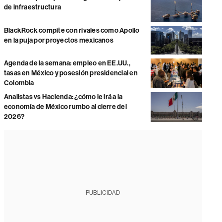
de infraestructura
BlackRock compite con rivales como Apollo
en la puja por proyectos mexicanos
Agenda de la semana: empleo en EE.UU.,
tasas en México y posesión presidencial en
Colombia
Analistas vs Hacienda: ¿cómo le irá a la
economía de México rumbo al cierre del
2026?
PUBLICIDAD