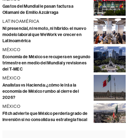
Gastos del Mundial le pasan factura a
Ollamani de Emilio Azcárraga
LATINOAMÉRICA
Ni presencial, ni remoto, ni híbrido: el nuevo
modelo laboral que WeWork ve crecer en
Latinoamérica
MÉXICO
Economía de México se recupera en segundo
trimestre en medio del Mundial y revisiones
del T-MEC
MÉXICO
Analistas vs Hacienda: ¿cómo le irá a la
economía de México rumbo al cierre del
2026?
MÉXICO
Fitch advierte que México perdería grado de
inversión si no consolida su estrategia fiscal