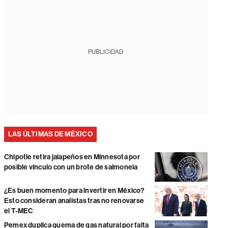
PUBLICIDAD
LAS ÚLTIMAS DE MÉXICO
Chipotle retira jalapeños en Minnesota por
posible vínculo con un brote de salmonela
¿Es buen momento para invertir en México?
Esto consideran analistas tras no renovarse
el T-MEC
Pemex duplica quema de gas natural por falta