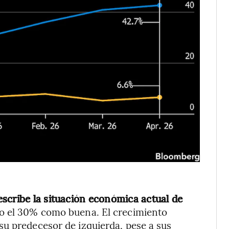
scribe la situación económica actual de
lo el 30% como buena. El crecimiento
su predecesor de izquierda, pese a sus