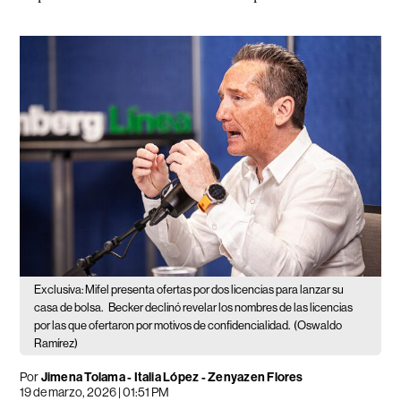
Exclusiva: Mifel presenta ofertas por dos licencias para lanzar su
casa de bolsa.
Becker declinó revelar los nombres de las licencias
por las que ofertaron por motivos de confidencialidad.
(Oswaldo
Ramírez)
Por
Jimena Tolama
-
Italia López
-
Zenyazen Flores
19 de marzo, 2026 | 01:51 PM