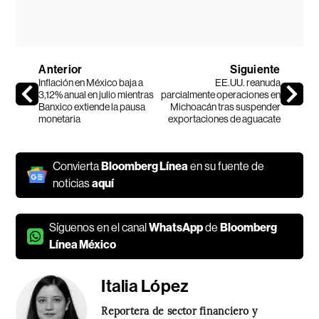
Anterior
Siguiente
Inflación en México baja a
EE.UU. reanuda
3,12% anual en julio mientras
parcialmente operaciones en
Banxico extiende la pausa
Michoacán tras suspender
monetaria
exportaciones de aguacate
Convierta
Bloomberg Línea
en su fuente de
noticias
aquí
Síguenos en el canal
WhatsApp
de
Bloomberg
Línea México
Italia López
Reportera de sector financiero y