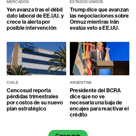
MERCADOS
ESTADOS UNIDOS
Yen avanza tras el débil
Trump dice que avanzan
dato laboral de EE.UU. y
las negociaciones sobre
crece la alerta por
Ormuz mientras Irán
posible intervención
evalúa veto a EE.UU.
CHILE
ARGENTINA
Cencosud reporta
Presidente del BCRA
pérdidas trimestrales
dice que no ve
por costos de su nuevo
necesaria una baja de
plan estratégico
encajes para reactivar el
crédito
Cargar más