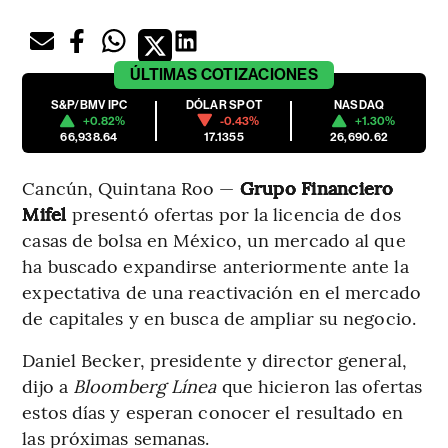
ÚLTIMAS
COTIZACIONES
S&P/BMV IPC
DÓLAR SPOT
NASDAQ
+0.82%
-0.43%
+1.30%
66,938.64
17.1355
26,690.62
Cancún, Quintana Roo —
Grupo Financiero
Mifel
presentó ofertas por la licencia de dos
casas de bolsa en México, un mercado al que
ha buscado expandirse anteriormente ante la
expectativa de una reactivación en el mercado
de capitales y en busca de ampliar su negocio.
Daniel Becker, presidente y director general,
dijo a
Bloomberg Línea
que hicieron las ofertas
estos días y esperan conocer el resultado en
las próximas semanas.