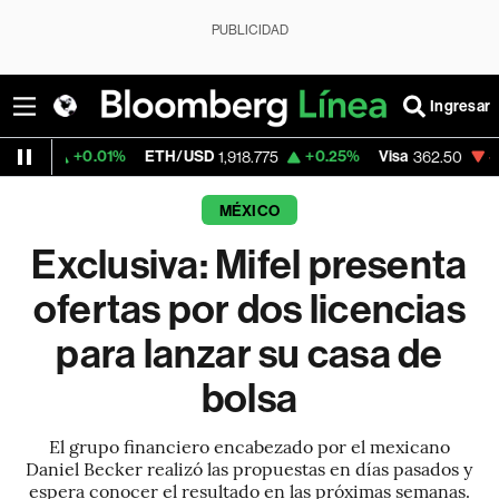
PUBLICIDAD
Ingresar
+0.01%
ETH/USD
+0.25%
Visa
-2.15%
Me
1,918.775
362.50
MÉXICO
Exclusiva: Mifel presenta
ofertas por dos licencias
para lanzar su casa de
bolsa
El grupo financiero encabezado por el mexicano
Daniel Becker realizó las propuestas en días pasados y
espera conocer el resultado en las próximas semanas.