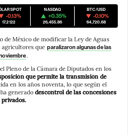
ÓLAR SPOT
NASDAQ
BTC/USD
-0.13%
+0.35%
-0.10%
17.2122
26,455.86
64,720.68
o de México de modificar la Ley de Aguas
 agricultores que
paralizaron algunas de las
.
e noviembre
el Pleno de la Cámara de Diputados en los
isposición que permite la transmisión de
ida en los años noventa, lo que según el
m ha generado
descontrol de las concesiones
 privados.