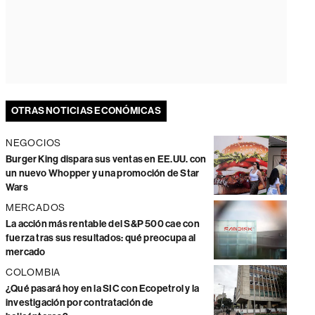
OTRAS NOTICIAS ECONÓMICAS
NEGOCIOS
Burger King dispara sus ventas en EE.UU. con
un nuevo Whopper y una promoción de Star
Wars
MERCADOS
La acción más rentable del S&P 500 cae con
fuerza tras sus resultados: qué preocupa al
mercado
COLOMBIA
¿Qué pasará hoy en la SIC con Ecopetrol y la
investigación por contratación de