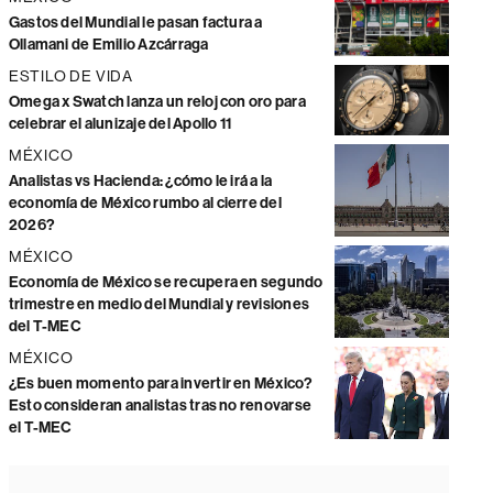
Gastos del Mundial le pasan factura a
Ollamani de Emilio Azcárraga
ESTILO DE VIDA
Omega x Swatch lanza un reloj con oro para
celebrar el alunizaje del Apollo 11
MÉXICO
Analistas vs Hacienda: ¿cómo le irá a la
economía de México rumbo al cierre del
2026?
MÉXICO
Economía de México se recupera en segundo
trimestre en medio del Mundial y revisiones
del T-MEC
MÉXICO
¿Es buen momento para invertir en México?
Esto consideran analistas tras no renovarse
el T-MEC