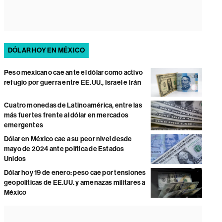
DÓLAR HOY EN MÉXICO
Peso mexicano cae ante el dólar como activo
refugio por guerra entre EE.UU., Israel e Irán
Cuatro monedas de Latinoamérica, entre las
más fuertes frente al dólar en mercados
emergentes
Dólar en México cae a su peor nivel desde
mayo de 2024 ante política de Estados
Unidos
Dólar hoy 19 de enero: peso cae por tensiones
geopolíticas de EE.UU. y amenazas militares a
México