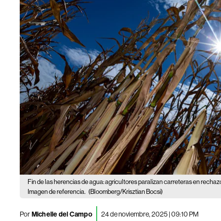
Fin de las herencias de agua: agricultores paralizan carreteras en recha
Imagen de referencia.
(Bloomberg/Krisztian Bocsi)
Por
Michelle del Campo
24 de noviembre, 2025 | 09:10 PM