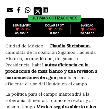
ÚLTIMAS
COTIZACIONES
S&P/BMV IPC
DÓLAR SPOT
NASDAQ
-0.19%
-0.12%
-0.06%
66,396.15
17.1888
26,348.35
Ciudad de México —
Claudia Sheinbaum
,
candidata de la coalición Sigamos Hacienda
Historia, prometió que, de ganar la
Presidencia, habrá
autosuficiencia en la
producción de maíz blanco y una revisión a
las concesiones de agua
para hacer más
eficiente el uso del líquido en el campo.
La política para el campo mantendrá a la
soberanía alimentaria como eje rector y al
mismo tiempo
México seguirá abierto a los