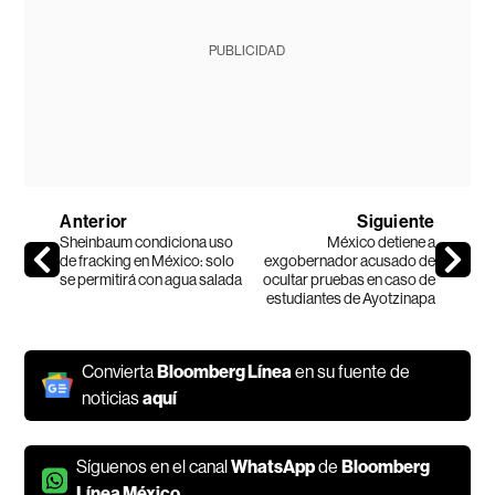
PUBLICIDAD
Anterior
Siguiente
Sheinbaum condiciona uso
México detiene a
de fracking en México: solo
exgobernador acusado de
se permitirá con agua salada
ocultar pruebas en caso de
estudiantes de Ayotzinapa
Convierta
Bloomberg Línea
en su fuente de
noticias
aquí
Síguenos en el canal
WhatsApp
de
Bloomberg
Línea México