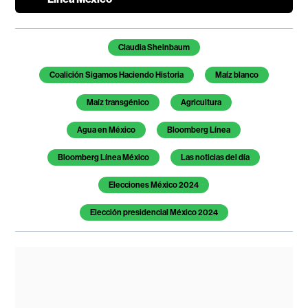
Temas de este artículo
Claudia Sheinbaum
Coalición Sigamos Haciendo Historia
Maíz blanco
Maíz transgénico
Agricultura
Agua en México
Bloomberg Línea
Bloomberg Línea México
Las noticias del día
Elecciones México 2024
Elección presidencial México 2024