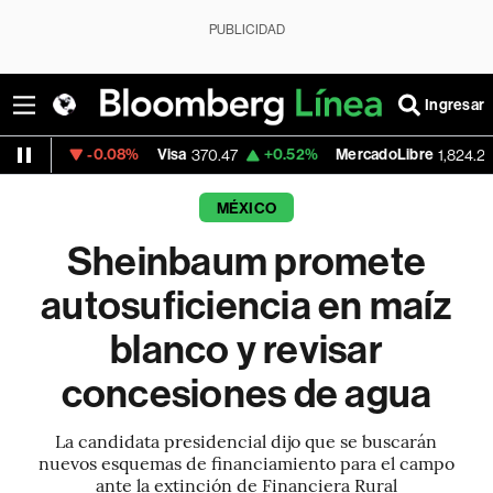
PUBLICIDAD
Ingresar
-0.08%
Visa
+0.52%
MercadoLibre
-5.2
370.47
1,824.26
MÉXICO
Sheinbaum promete
autosuficiencia en maíz
blanco y revisar
concesiones de agua
La candidata presidencial dijo que se buscarán
nuevos esquemas de financiamiento para el campo
ante la extinción de Financiera Rural