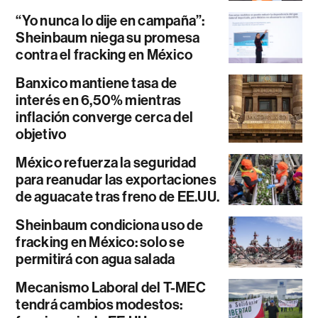
“Yo nunca lo dije en campaña”:
Sheinbaum niega su promesa
contra el fracking en México
Banxico mantiene tasa de
interés en 6,50% mientras
inflación converge cerca del
objetivo
México refuerza la seguridad
para reanudar las exportaciones
de aguacate tras freno de EE.UU.
Sheinbaum condiciona uso de
fracking en México: solo se
permitirá con agua salada
Mecanismo Laboral del T-MEC
tendrá cambios modestos: