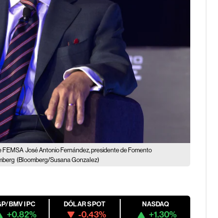
 de FEMSA
José Antonio Fernández, presidente de Fomento
mberg
(Bloomberg/Susana Gonzalez)
&P/BMV IPC
DÓLAR SPOT
NASDAQ
+0.82%
-0.43%
+1.30%