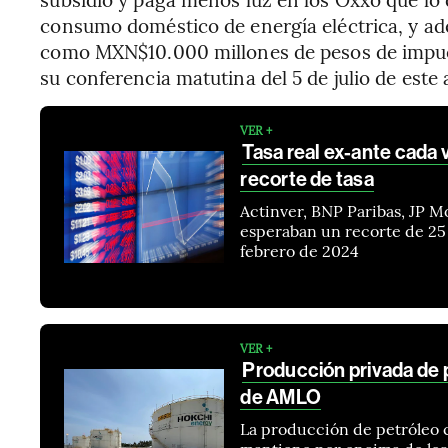
consumo doméstico de energía eléctrica, y a
como MXN$10.000 millones de pesos de impue
su conferencia matutina del 5 de julio de este 
VER +
Tasa real ex-ante cada 
recorte de tasa
Actinver, BNP Paribas, JP M
esperaban un recorte de 25 
febrero de 2024
VER +
Producción privada de p
de AMLO
La producción de petróleo 