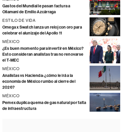
Gastos del Mundial le pasan factura a
Ollamani de Emilio Azcárraga
ESTILO DE VIDA
Omega x Swatch lanza un reloj con oro para
celebrar el alunizaje del Apollo 11
MÉXICO
¿Es buen momento para invertir en México?
Esto consideran analistas tras no renovarse
el T-MEC
MÉXICO
Analistas vs Hacienda: ¿cómo le irá a la
economía de México rumbo al cierre del
2026?
MÉXICO
Pemex duplica quema de gas natural por falta
de infraestructura