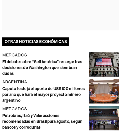
OTRAS NOTICIAS ECONÓMICAS
MERCADOS
El debate sobre “Sell América” resurge tras
decisiones de Washington que siembran
dudas
ARGENTINA
Caputo festejó el aporte de US$100 millones
por año que hará el mayor proyecto minero
argentino
MERCADOS
Petrobras, Itaú y Vale: acciones
recomendadas en Brasil para agosto, según
bancos y corredurías