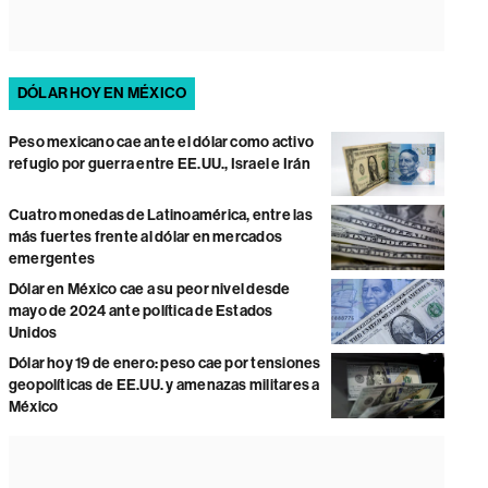
DÓLAR HOY EN MÉXICO
Peso mexicano cae ante el dólar como activo
refugio por guerra entre EE.UU., Israel e Irán
Cuatro monedas de Latinoamérica, entre las
más fuertes frente al dólar en mercados
emergentes
Dólar en México cae a su peor nivel desde
mayo de 2024 ante política de Estados
Unidos
Dólar hoy 19 de enero: peso cae por tensiones
geopolíticas de EE.UU. y amenazas militares a
México