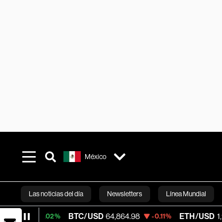
México
Las noticias del día
Newsletters
Línea Mundial
BTC/USD
64,864.98
ETH/USD
1,914.115
+0.02%
-0.11%
Bloomberg 