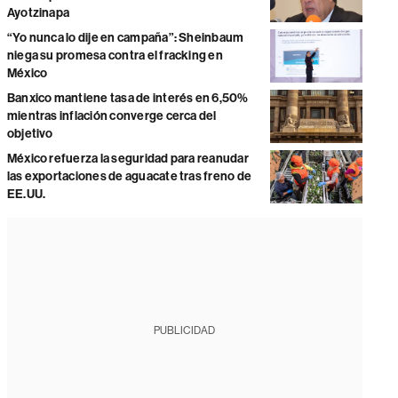
Ayotzinapa
“Yo nunca lo dije en campaña”: Sheinbaum
niega su promesa contra el fracking en
México
Banxico mantiene tasa de interés en 6,50%
mientras inflación converge cerca del
objetivo
México refuerza la seguridad para reanudar
las exportaciones de aguacate tras freno de
EE.UU.
PUBLICIDAD