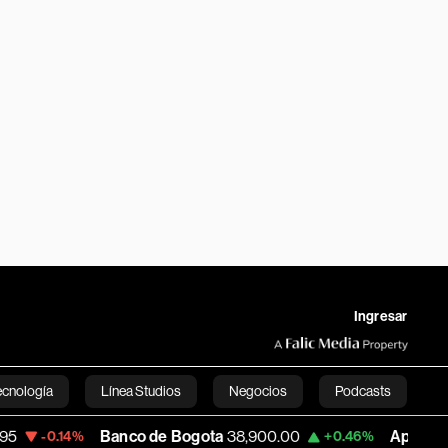
Ingresar
ecnología
Línea Studios
Negocios
Podcasts
Banco de Bogota
38,900.00
Apple
313.305
14%
+0.46%
English