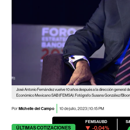
José Antonio Fernández vuelve 10 años después a la dirección general
Económico Mexicano SAB (FEMSA). Fotógrafo: Susana González/Bloo
Por
Michelle del Campo
10 de julio, 2023 | 10:15 PM
FEMSAUBD
S
-0.04%
ÚLTIMAS
COTIZACIONES