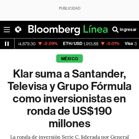
PUBLICIDAD
Ingresar
-0.09%
ETH/USD
-0.01%
Visa
-
4,879.30
1,913.88
362.50
MÉXICO
Klar suma a Santander,
Televisa y Grupo Fórmula
como inversionistas en
ronda de US$190
millones
La ronda de inversión Serie C, liderada por General