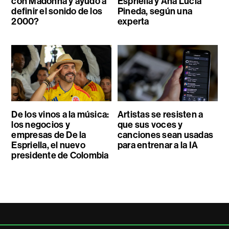
con Madonna y ayudó a
Espriella y Ana Lucía
definir el sonido de los
Pineda, según una
2000?
experta
De los vinos a la música:
Artistas se resisten a
los negocios y
que sus voces y
empresas de De la
canciones sean usadas
Espriella, el nuevo
para entrenar a la IA
presidente de Colombia