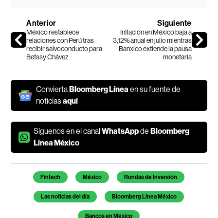
Anterior
Siguiente
México restablece
Inflación en México baja a
relaciones con Perú tras
3,12% anual en julio mientras
recibir salvoconducto para
Banxico extiende la pausa
Betssy Chávez
monetaria
Convierta
Bloomberg Línea
en su fuente de
noticias
aquí
Síguenos en el canal
WhatsApp
de
Bloomberg
Línea México
Temas de este artículo
Fintech
México
Rondas de Inversión
Las noticias del día
Bloomberg Línea México
Bancos en México