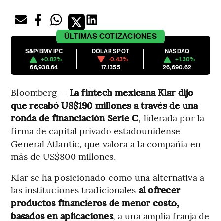
ÚLTIMAS
COTIZACIONES
S&P/BMV IPC
DÓLAR SPOT
NASDAQ
+0.82%
-0.43%
+1.30%
66,938.64
17.1355
26,690.62
Bloomberg —
La fintech mexicana Klar dijo
que recabó US$190 millones a través de una
ronda de financiación Serie C
, liderada por la
firma de capital privado estadounidense
General Atlantic, que valora a la compañía en
más de US$800 millones.
Klar se ha posicionado como una alternativa a
las instituciones tradicionales
al ofrecer
productos financieros de menor costo,
basados en aplicaciones
, a una amplia franja de