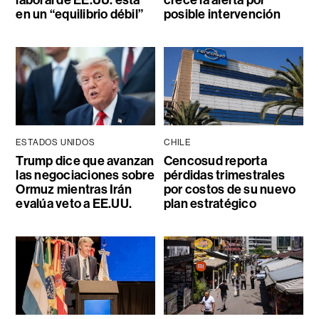
laboral de EE.UU. está
crece la alerta por
en un “equilibrio débil”
posible intervención
ESTADOS UNIDOS
CHILE
Trump dice que avanzan
Cencosud reporta
las negociaciones sobre
pérdidas trimestrales
Ormuz mientras Irán
por costos de su nuevo
evalúa veto a EE.UU.
plan estratégico