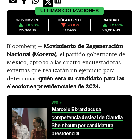
ÚLTIMAS
COTIZACIONES
S&P/BMV IPC
DÓLAR SPOT
NASDAQ
+0.20%
-0.07%
+2.59%
66,833.16
17.2465
26,584.99
Bloomberg —
Movimiento de Regeneración
Nacional (Morena),
el partido gobernante de
México, aprobó a las cuatro encuestadoras
externas que realizarán un ejercicio para
determinar
quién será su candidato para las
elecciones presidenciales de 2024.
VER +
Marcelo Ebrard acusa
competencia desleal de Claudia
Sheinbaum por candidatura
presidencial