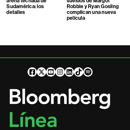
arena techada de
sueldos de Margot
Sudamérica: los
Robbie y Ryan Gosling
detalles
complican una nueva
película