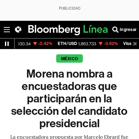
PUBLICIDAD
Ingresar
-0.42%
ETH/USD
-0.62%
Visa
+1
30.34
1,863.733
369.59
MÉXICO
Morena nombra a
encuestadoras que
participarán en la
selección del candidato
presidencial
La encuestadora propuesta por Marcelo Ebrard fue