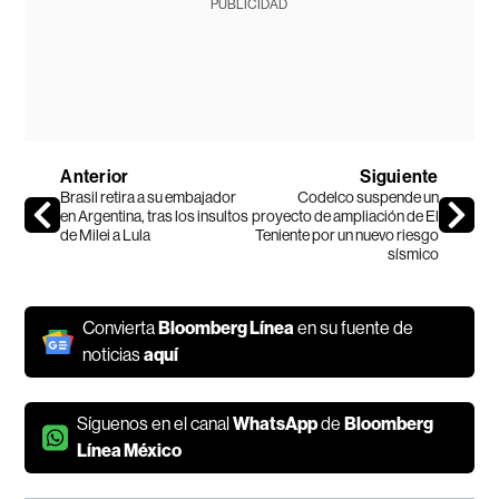
PUBLICIDAD
Anterior
Siguiente
Brasil retira a su embajador
Codelco suspende un
en Argentina, tras los insultos
proyecto de ampliación de El
de Milei a Lula
Teniente por un nuevo riesgo
sísmico
Convierta
Bloomberg Línea
en su fuente de
noticias
aquí
Síguenos en el canal
WhatsApp
de
Bloomberg
Línea México