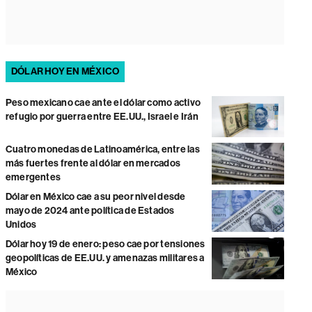
DÓLAR HOY EN MÉXICO
Peso mexicano cae ante el dólar como activo
refugio por guerra entre EE.UU., Israel e Irán
Cuatro monedas de Latinoamérica, entre las
más fuertes frente al dólar en mercados
emergentes
Dólar en México cae a su peor nivel desde
mayo de 2024 ante política de Estados
Unidos
Dólar hoy 19 de enero: peso cae por tensiones
geopolíticas de EE.UU. y amenazas militares a
México