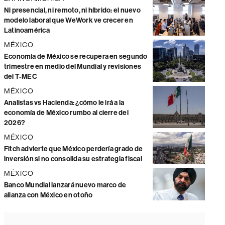
Ni presencial, ni remoto, ni híbrido: el nuevo
modelo laboral que WeWork ve crecer en
Latinoamérica
MÉXICO
Economía de México se recupera en segundo
trimestre en medio del Mundial y revisiones
del T-MEC
MÉXICO
Analistas vs Hacienda: ¿cómo le irá a la
economía de México rumbo al cierre del
2026?
MÉXICO
Fitch advierte que México perdería grado de
inversión si no consolida su estrategia fiscal
MÉXICO
Banco Mundial lanzará nuevo marco de
alianza con México en otoño