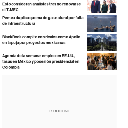
Esto consideran analistas tras no renovarse
el T-MEC
Pemex duplica quema de gas natural por falta
de infraestructura
BlackRock compite con rivales como Apollo
en la puja por proyectos mexicanos
Agenda de la semana: empleo en EE.UU.,
tasas en México y posesión presidencial en
Colombia
PUBLICIDAD