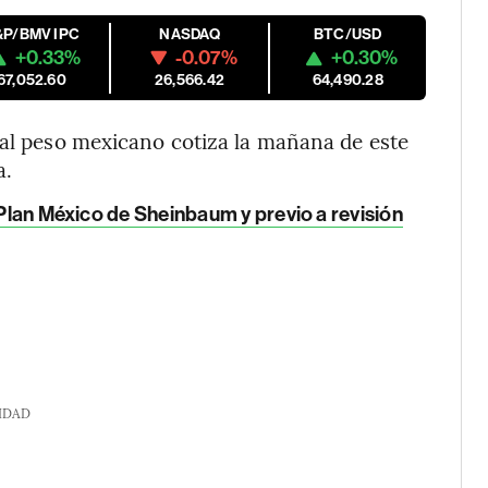
&P/BMV IPC
NASDAQ
BTC/USD
+0.33%
-0.07%
+0.30%
67,052.60
26,566.42
64,490.28
 al peso mexicano cotiza la mañana de este
a.
 Plan México de Sheinbaum y previo a revisión
IDAD