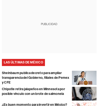
PUBLICIDAD
LAS ÚLTIMAS DE MÉXICO
Sheinbaum publica decreto para ampliar
transparencia del Gobierno, filiales de Pemex
y CFE
Chipotle retira jalapeños en Minnesota por
posible vínculo con un brote de salmonela
¿Es buen momento para invertir en México?