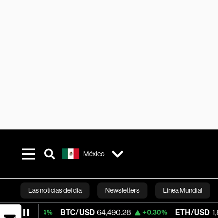
México
Las noticias del día
Newsletters
Línea Mundial
BTC/USD
64,490.28
ETH/USD
1,876.27
+0.04%
+0.30%
Bloomberg 