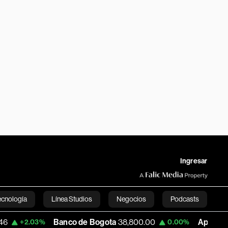
Ingresar
ecnología
Línea Studios
Negocios
Podcasts
Banco de Bogota
38,800.00
Apple
309.86
.03%
0.00%
English