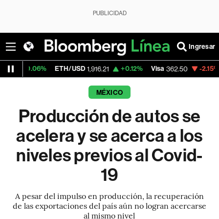
PUBLICIDAD
Ingresar
06%
ETH/USD
+0.12%
Visa
-2.15%
Mercado
1,916.21
362.50
MÉXICO
Producción de autos se
acelera y se acerca a los
niveles previos al Covid-
19
A pesar del impulso en producción, la recuperación
de las exportaciones del país aún no logran acercarse
al mismo nivel