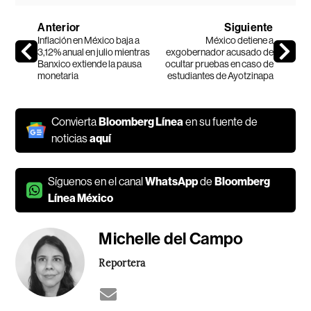
Anterior
Siguiente
Inflación en México baja a
México detiene a
3,12% anual en julio mientras
exgobernador acusado de
Banxico extiende la pausa
ocultar pruebas en caso de
monetaria
estudiantes de Ayotzinapa
Convierta
Bloomberg Línea
en su fuente de
noticias
aquí
Síguenos en el canal
WhatsApp
de
Bloomberg
Línea México
Michelle del Campo
Reportera