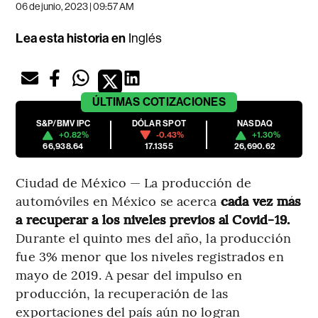
06 de junio, 2023 | 09:57 AM
Lea esta historia en
Inglés
ÚLTIMAS
COTIZACIONES
S&P/BMV IPC
DÓLAR SPOT
NASDAQ
+0.82%
-0.43%
+1.30%
66,938.64
17.1355
26,690.62
Ciudad de México — La producción de
automóviles en México se acerca
cada vez más
a recuperar a los niveles previos al Covid-19.
Durante el quinto mes del año, la producción
fue 3% menor que los niveles registrados en
mayo de 2019. A pesar del impulso en
producción, la recuperación de las
exportaciones del país aún no logran