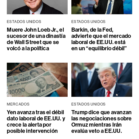
ESTADOS UNIDOS
ESTADOS UNIDOS
Muere John Loeb Jr., el
Barkin, de la Fed,
sucesor de una dinastía
advierte que el mercado
de Wall Street que se
laboral de EE.UU. está
volcó a la política
en un “equilibrio débil”
MERCADOS
ESTADOS UNIDOS
Yen avanza tras el débil
Trump dice que avanzan
dato laboral de EE.UU. y
las negociaciones sobre
crece la alerta por
Ormuz mientras Irán
posible intervención
evalúa veto a EE.UU.