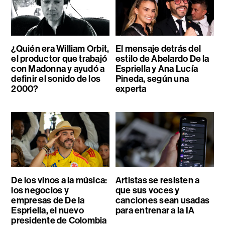
¿Quién era William Orbit,
El mensaje detrás del
el productor que trabajó
estilo de Abelardo De la
con Madonna y ayudó a
Espriella y Ana Lucía
definir el sonido de los
Pineda, según una
2000?
experta
De los vinos a la música:
Artistas se resisten a
los negocios y
que sus voces y
empresas de De la
canciones sean usadas
Espriella, el nuevo
para entrenar a la IA
presidente de Colombia