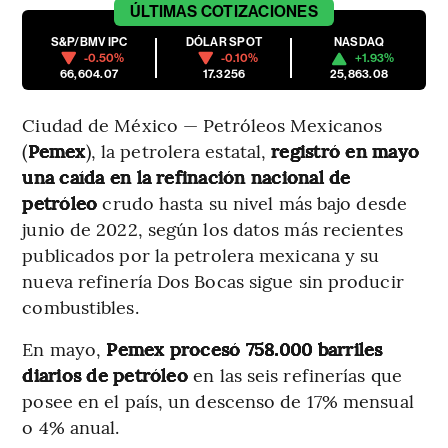
ÚLTIMAS
COTIZACIONES
S&P/BMV IPC
DÓLAR SPOT
NASDAQ
-0.50%
-0.10%
+1.93%
66,604.07
17.3256
25,863.08
Ciudad de México — Petróleos Mexicanos
(
Pemex
), la petrolera estatal,
registró en mayo
una caída en la refinación nacional de
petróleo
crudo hasta su nivel más bajo desde
junio de 2022, según los datos más recientes
publicados por la petrolera mexicana y su
nueva refinería Dos Bocas sigue sin producir
combustibles.
En mayo,
Pemex procesó 758.000 barriles
diarios de petróleo
en las seis refinerías que
posee en el país, un descenso de 17% mensual
o 4% anual.