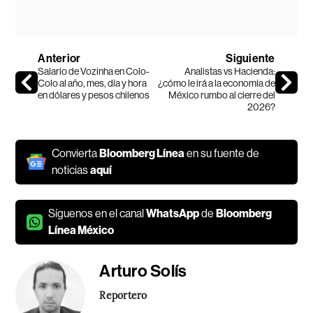
Anterior
Siguiente
Salario de Vozinha en Colo-
Analistas vs Hacienda:
Colo al año, mes, día y hora
¿cómo le irá a la economía de
en dólares y pesos chilenos
México rumbo al cierre del
2026?
Convierta
Bloomberg Línea
en su fuente de
noticias
aquí
Síguenos en el canal
WhatsApp
de
Bloomberg
Línea México
Arturo Solís
Reportero