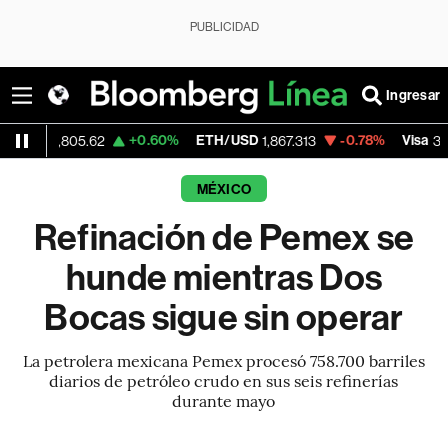
PUBLICIDAD
Ingresar
+0.60%
ETH/USD
-0.78%
Visa
-0.
05.62
1,867.313
365.54
MÉXICO
Refinación de Pemex se
hunde mientras Dos
Bocas sigue sin operar
La petrolera mexicana Pemex procesó 758.700 barriles
diarios de petróleo crudo en sus seis refinerías
durante mayo