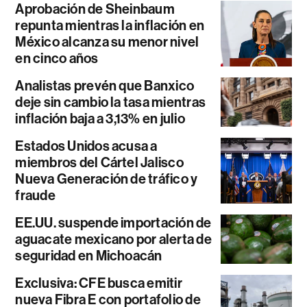
Aprobación de Sheinbaum
repunta mientras la inflación en
México alcanza su menor nivel
en cinco años
Analistas prevén que Banxico
deje sin cambio la tasa mientras
inflación baja a 3,13% en julio
Estados Unidos acusa a
miembros del Cártel Jalisco
Nueva Generación de tráfico y
fraude
EE.UU. suspende importación de
aguacate mexicano por alerta de
seguridad en Michoacán
Exclusiva: CFE busca emitir
nueva Fibra E con portafolio de