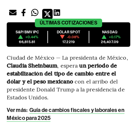
ÚLTIMAS
COTIZACIONES
S&P/BMV IPC
DÓLAR SPOT
NASDAQ
+0.44%
-0.08%
+0.17%
66,815.81
17.2219
26,407.09
Ciudad de México — La presidenta de México,
Claudia Sheinbaum
, espera
un periodo de
estabilización del tipo de cambio entre el
dólar y el peso mexicano
con el arribo del
presidente Donald Trump a la presidencia de
Estados Unidos.
Ver más:
Guía de cambios fiscales y laborales en
México para 2025