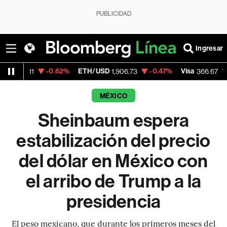
PUBLICIDAD
Ingresar
-0.62%
ETH/USD
-0.47%
Visa
-0.51%
1
1,906.73
366.67
MÉXICO
Sheinbaum espera
estabilización del precio
del dólar en México con
el arribo de Trump a la
presidencia
El peso mexicano, que durante los primeros meses del