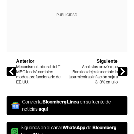
PUBLICIDAD
Anterior
Siguiente
Mecanismo Laboral del T-
Analistas prevén que
MEC tendrá cambios
Banxico deje sin cambio la
modestos: funcionario de
tasa mientras inflación baja a
EE.UU.
3,13% en julio
Convierta
Bloomberg Línea
en su fuente de
noticias
aquí
Síguenos en el canal
WhatsApp
de
Bloomberg