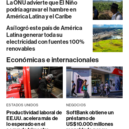
La ONU advierte que El Niño
podría agravar el hambre en
América Latina y el Caribe
Así logró este país de América
Latina generar toda su
electricidad con fuentes 100%
renovables
Económicas e internacionales
ESTADOS UNIDOS
NEGOCIOS
Productividad laboral de
SoftBank obtiene un
EE.UU. acelera más de
préstamo de
lo esperado en el
US$10.000 millones