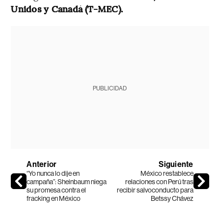
Unidos y Canadá (T-MEC).
PUBLICIDAD
Anterior
Siguiente
“Yo nunca lo dije en
México restablece
campaña”: Sheinbaum niega
relaciones con Perú tras
su promesa contra el
recibir salvoconducto para
fracking en México
Betssy Chávez