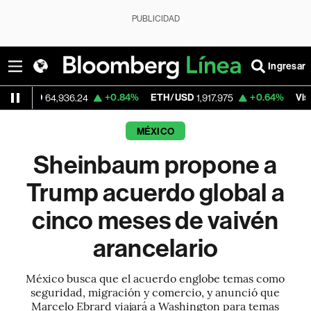
PUBLICIDAD
Ingresar
+0.84%
ETH/USD
+0.64%
Visa
64,936.24
1,917.975
363.14
MÉXICO
Sheinbaum propone a
Trump acuerdo global a
cinco meses de vaivén
arancelario
México busca que el acuerdo englobe temas como
seguridad, migración y comercio, y anunció que
Marcelo Ebrard viajará a Washington para temas