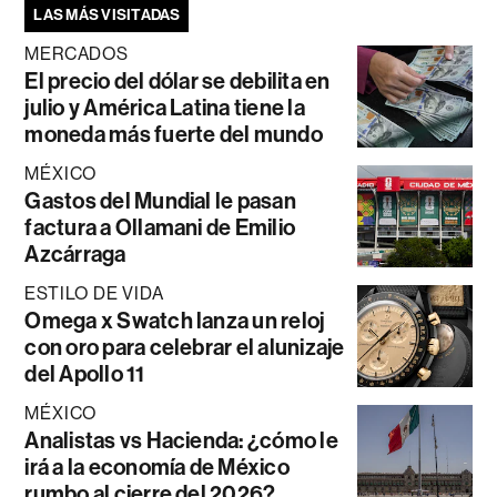
LAS MÁS VISITADAS
MERCADOS
El precio del dólar se debilita en
julio y América Latina tiene la
moneda más fuerte del mundo
MÉXICO
Gastos del Mundial le pasan
factura a Ollamani de Emilio
Azcárraga
ESTILO DE VIDA
Omega x Swatch lanza un reloj
con oro para celebrar el alunizaje
del Apollo 11
MÉXICO
Analistas vs Hacienda: ¿cómo le
irá a la economía de México
rumbo al cierre del 2026?