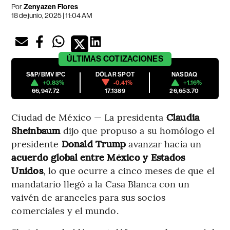
Por
Zenyazen Flores
18 de junio, 2025 | 11:04 AM
ÚLTIMAS
COTIZACIONES
S&P/BMV IPC
DÓLAR SPOT
NASDAQ
+0.83%
-0.41%
+1.16%
66,947.72
17.1389
26,653.70
Ciudad de México — La presidenta
Claudia
Sheinbaum
dijo que propuso a su homólogo el
presidente
Donald Trump
avanzar hacia un
acuerdo global entre México y Estados
Unidos
, lo que ocurre a cinco meses de que el
mandatario llegó a la Casa Blanca con un
vaivén de aranceles para sus socios
comerciales y el mundo.