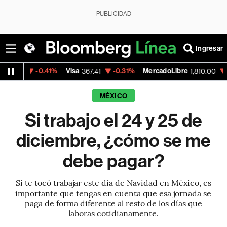
PUBLICIDAD
Ingresar
-0.41%
Visa
-0.31%
MercadoLibre
-5.97%
367.41
1,810.00
MÉXICO
Si trabajo el 24 y 25 de
diciembre, ¿cómo se me
debe pagar?
Si te tocó trabajar este día de Navidad en México, es
importante que tengas en cuenta que esa jornada se
paga de forma diferente al resto de los días que
laboras cotidianamente.