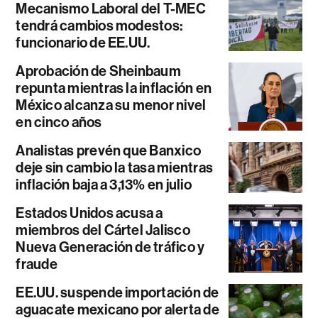
Mecanismo Laboral del T-MEC
tendrá cambios modestos:
funcionario de EE.UU.
Aprobación de Sheinbaum
repunta mientras la inflación en
México alcanza su menor nivel
en cinco años
Analistas prevén que Banxico
deje sin cambio la tasa mientras
inflación baja a 3,13% en julio
Estados Unidos acusa a
miembros del Cártel Jalisco
Nueva Generación de tráfico y
fraude
EE.UU. suspende importación de
aguacate mexicano por alerta de