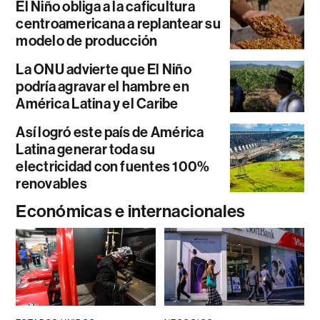
El Niño obliga a la caficultura
centroamericana a replantear su
modelo de producción
La ONU advierte que El Niño
podría agravar el hambre en
América Latina y el Caribe
Así logró este país de América
Latina generar toda su
electricidad con fuentes 100%
renovables
Económicas e internacionales