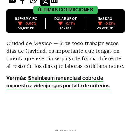
ÚLTIMAS
COTIZACIONES
S&P/BMV IPC
DÓLAR SPOT
NASDAQ
-0.06%
-0.11%
-0.13%
66,482.68
17.2157
26,328.76
Ciudad de México — Si te tocó trabajar estos
días de Navidad, es importante que tengas en
cuenta que ese día se paga de forma diferente
al resto de los días que laboras cotidianamente.
Ver más:
Sheinbaum renuncia al cobro de
impuesto a videojuegos por falta de criterios