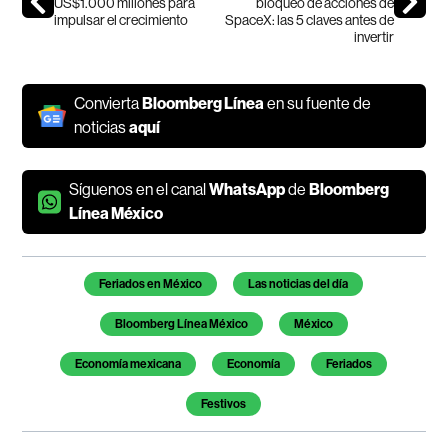
US$1.000 millones para
bloqueo de acciones de
impulsar el crecimiento
SpaceX: las 5 claves antes de
invertir
Convierta
Bloomberg Línea
en su fuente de
noticias
aquí
Síguenos en el canal
WhatsApp
de
Bloomberg
Línea México
Temas de este artículo
Feriados en México
Las noticias del día
Bloomberg Línea México
México
Economía mexicana
Economía
Feriados
Festivos