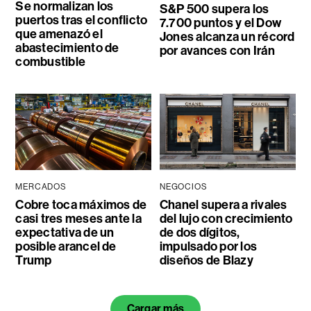
Se normalizan los
S&P 500 supera los
puertos tras el conflicto
7.700 puntos y el Dow
que amenazó el
Jones alcanza un récord
abastecimiento de
por avances con Irán
combustible
MERCADOS
NEGOCIOS
Cobre toca máximos de
Chanel supera a rivales
casi tres meses ante la
del lujo con crecimiento
expectativa de un
de dos dígitos,
posible arancel de
impulsado por los
Trump
diseños de Blazy
Cargar más