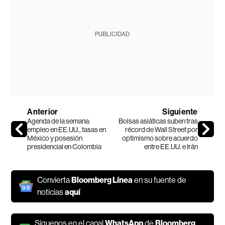
PUBLICIDAD
Anterior
Siguiente
Agenda de la semana:
Bolsas asiáticas suben tras
empleo en EE.UU., tasas en
récord de Wall Street por
México y posesión
optimismo sobre acuerdo
presidencial en Colombia
entre EE.UU. e Irán
Convierta
Bloomberg Línea
en su fuente de
noticias
aquí
Síguenos en el canal
WhatsApp
de
Bloomberg