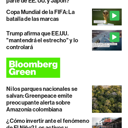
parte de EE. UU. y Japón?
Copa Mundial de la FIFA: La
batalla de las marcas
Trump afirma que EE.UU.
"mantendrá el estrecho" y lo
controlará
Ni los parques nacionales se
salvan: Greenpeace emite
preocupante alerta sobre
Amazonía colombiana
¿Cómo invertir ante el fenómeno
de El Niño? Los activos y