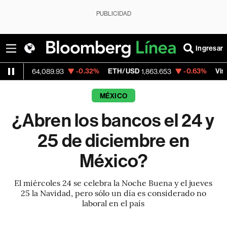
PUBLICIDAD
Ingresar
-0.32%
ETH/USD
-0.63%
Visa
64,089.93
1,863.653
369.59
MÉXICO
¿Abren los bancos el 24 y
25 de diciembre en
México?
El miércoles 24 se celebra la Noche Buena y el jueves
25 la Navidad, pero sólo un día es considerado no
laboral en el país