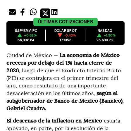
ÚLTIMAS
COTIZACIONES
S&P/BMV IPC
DÓLAR SPOT
NASDAQ
+0.82%
-0.43%
+1.30%
66,938.64
17.1355
26,690.62
Ciudad de México —
La economía de México
crecerá por debajo del 1% hacia cierre de
2026
, luego de que el Producto Interno Bruto
(PIB) se contrajera en el primer trimestre del
año, como resultado de una importante
desaceleración en los últimos años,
según el
subgobernador de Banco de México (Banxico),
Gabriel Cuadra.
El descenso de la inflación en México
estaría
apoyado, en parte, por la evolución de la