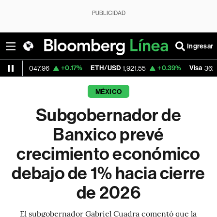
PUBLICIDAD
Ingresar
+0.17%
ETH/USD
+0.39%
Visa
-2.1
7.96
1,921.55
362.50
MÉXICO
Subgobernador de
Banxico prevé
crecimiento económico
debajo de 1% hacia cierre
de 2026
El subgobernador Gabriel Cuadra comentó que la