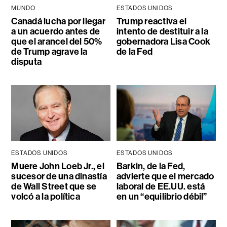
MUNDO
ESTADOS UNIDOS
Canadá lucha por llegar
Trump reactiva el
a un acuerdo antes de
intento de destituir a la
que el arancel del 50%
gobernadora Lisa Cook
de Trump agrave la
de la Fed
disputa
ESTADOS UNIDOS
ESTADOS UNIDOS
Muere John Loeb Jr., el
Barkin, de la Fed,
sucesor de una dinastía
advierte que el mercado
de Wall Street que se
laboral de EE.UU. está
volcó a la política
en un “equilibrio débil”