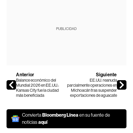
PUBLICIDAD
Anterior
Siguiente
Balance económico del
EE.UU. reanuda
Mundial 2026 en EE.UU.:
parcialmente operaciones en
Kansas City fue la ciudad
Michoacán tras suspender
más beneficiada
exportaciones de aguacate
Convierta
Bloomberg Línea
en su fuente de
noticias
aquí