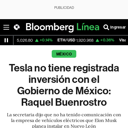
PUBLICIDAD
Ingresar
+0.14%
ETH/USD
+0.36%
Visa
,026.80
1,920.968
362.50
MÉXICO
Tesla no tiene registrada
inversión con el
Gobierno de México:
Raquel Buenrostro
La secretaria dijo que no ha tenido comunicación con
la empresa de vehículos eléctricos que Elon Musk
planea instalar en Nuevo León