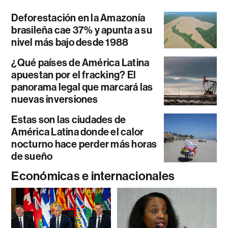
Deforestación en la Amazonía
brasileña cae 37% y apunta a su
nivel más bajo desde 1988
¿Qué países de América Latina
apuestan por el fracking? El
panorama legal que marcará las
nuevas inversiones
Estas son las ciudades de
América Latina donde el calor
nocturno hace perder más horas
de sueño
Económicas e internacionales