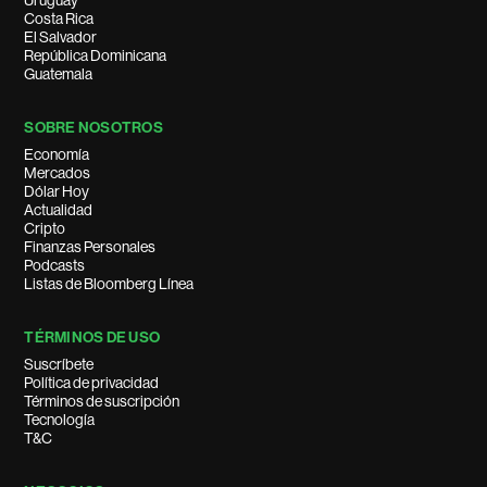
Uruguay
Costa Rica
El Salvador
República Dominicana
Guatemala
SOBRE NOSOTROS
Economía
Mercados
Dólar Hoy
Actualidad
Cripto
Finanzas Personales
Podcasts
Listas de Bloomberg Línea
TÉRMINOS DE USO
Suscríbete
Política de privacidad
Términos de suscripción
Tecnología
T&C