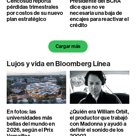
Cencosud reporta
Presidente del BCRA
pérdidas trimestrales
dice que no ve
por costos de su nuevo
necesaria una baja de
plan estratégico
encajes para reactivar el
crédito
Cargar más
Lujos y vida en Bloomberg Línea
En fotos: las
¿Quién era William Orbit,
universidades más
el productor que trabajó
bellas del mundo en
con Madonna y ayudó a
2026, según el Prix
definir el sonido de los