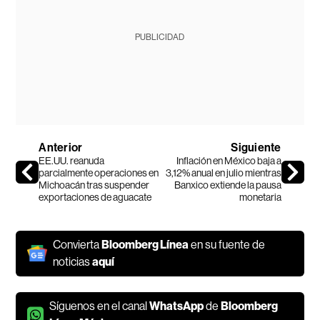
PUBLICIDAD
Anterior
Siguiente
EE.UU. reanuda
Inflación en México baja a
parcialmente operaciones en
3,12% anual en julio mientras
Michoacán tras suspender
Banxico extiende la pausa
exportaciones de aguacate
monetaria
Convierta
Bloomberg Línea
en su fuente de
noticias
aquí
Síguenos en el canal
WhatsApp
de
Bloomberg