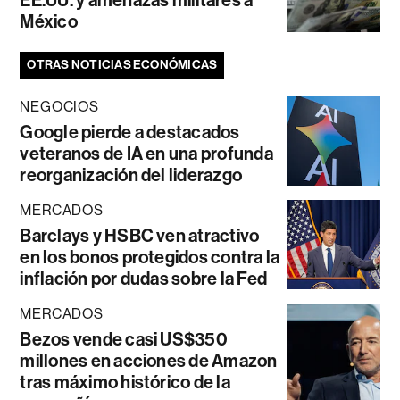
EE.UU. y amenazas militares a
México
OTRAS NOTICIAS ECONÓMICAS
NEGOCIOS
Google pierde a destacados
veteranos de IA en una profunda
reorganización del liderazgo
MERCADOS
Barclays y HSBC ven atractivo
en los bonos protegidos contra la
inflación por dudas sobre la Fed
MERCADOS
Bezos vende casi US$350
millones en acciones de Amazon
tras máximo histórico de la