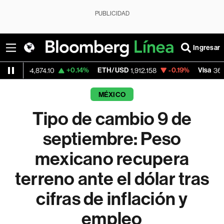
PUBLICIDAD
Ingresar
+0.14%
ETH/USD
-0.19%
Visa
-0.
,874.10
1,912.158
368.54
MÉXICO
Tipo de cambio 9 de
septiembre: Peso
mexicano recupera
terreno ante el dólar tras
cifras de inflación y
empleo