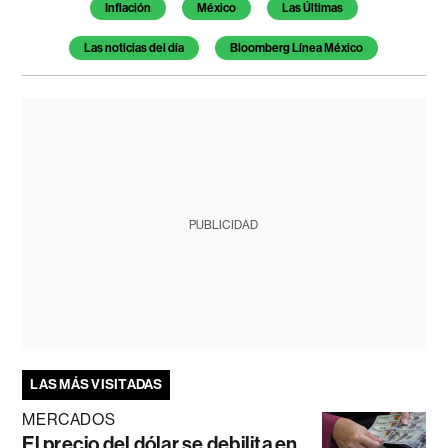
Inflación
México
Las Últimas
Las noticias del día
Bloomberg Línea México
PUBLICIDAD
LAS MÁS VISITADAS
MERCADOS
El precio del dólar se debilita en