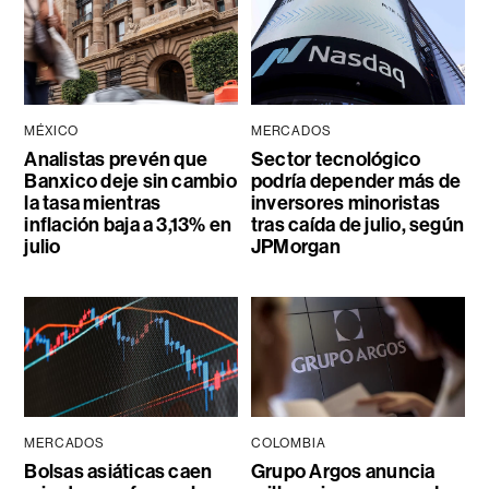
MÉXICO
MERCADOS
Analistas prevén que
Sector tecnológico
Banxico deje sin cambio
podría depender más de
la tasa mientras
inversores minoristas
inflación baja a 3,13% en
tras caída de julio, según
julio
JPMorgan
MERCADOS
COLOMBIA
Bolsas asiáticas caen
Grupo Argos anuncia