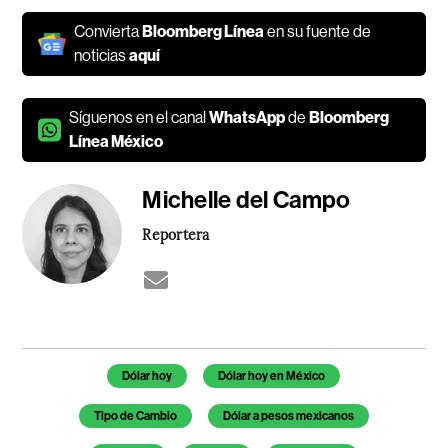
Convierta
Bloomberg Línea
en su fuente de
noticias
aquí
Síguenos en el canal
WhatsApp
de
Bloomberg
Línea México
Michelle del Campo
Reportera
Temas de este artículo
Dólar hoy
Dólar hoy en México
Tipo de Cambio
Dólar a pesos mexicanos