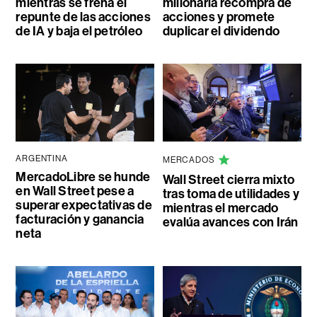
mientras se frena el
millonaria recompra de
repunte de las acciones
acciones y promete
de IA y baja el petróleo
duplicar el dividendo
ARGENTINA
MERCADOS
MercadoLibre se hunde
Wall Street cierra mixto
en Wall Street pese a
tras toma de utilidades y
superar expectativas de
mientras el mercado
facturación y ganancia
evalúa avances con Irán
neta