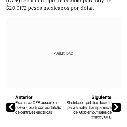
(DOF) señala un tipo de cambio para hoy de
$20.0172 pesos mexicanos por dólar.
PUBLICIDAD
Anterior
Siguiente
Exclusiva: CFE busca emitir
Sheinbaum publica decreto
nueva Fibra E con portafolio
para ampliar transparencia
de centrales eléctricas
del Gobierno, filiales de
Pemex y CFE