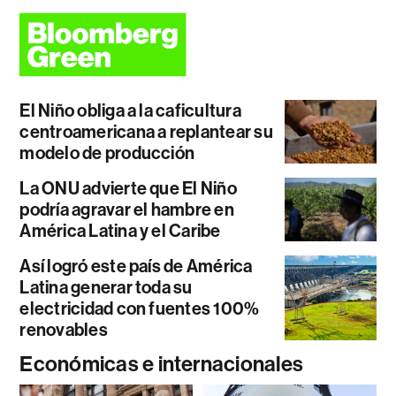
El Niño obliga a la caficultura
centroamericana a replantear su
modelo de producción
La ONU advierte que El Niño
podría agravar el hambre en
América Latina y el Caribe
Así logró este país de América
Latina generar toda su
electricidad con fuentes 100%
renovables
Económicas e internacionales