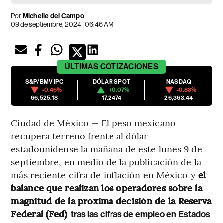
Por
Michelle del Campo
09 de septiembre, 2024 | 06:46 AM
ÚLTIMAS
COTIZACIONES
S&P/BMV IPC
DÓLAR SPOT
NASDAQ
-0.46%
+0.07%
-0.83%
66,525.18
17.2474
26,363.44
Ciudad de México — El peso mexicano
recupera terreno frente al dólar
estadounidense la mañana de este lunes 9 de
septiembre, en medio de la publicación de la
más reciente cifra de inflación en México y
el
balance que realizan los operadores sobre la
magnitud de la próxima decisión de la Reserva
Federal (Fed)
tras las cifras de empleo en Estados