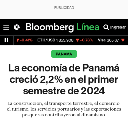
PUBLICIDAD
Ingresar
0.41%
ETH/USD
-0.73%
Visa
-0.13%
Merc
1,853.908
365.67
PANAMÁ
La economía de Panamá
creció 2,2% en el primer
semestre de 2024
La construcción, el transporte terrestre, el comercio,
el turismo, los servicios portuarios y las exportaciones
pesqueras contribuyeron al dinamismo.