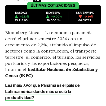
ÚLTIMAS
COTIZACIONES
NASDAQ
IBOVESPA
S&P/BMV IPC
+2.13%
+0.00%
-0.36%
25,913.90
178,000.24
66,697.22
Bloomberg Línea — La economía panameña
cerró el primer semestre 2024 con un
crecimiento de 2,2%, atribuido al impulso de
sectores como la construcción, el transporte
terrestre, el comercio, el turismo, los servicios
portuarios y las exportaciones pesqueras,
informó el
Instituto Nacional de Estadística y
Censo (INEC)
.
Lea más:
¿Por qué Panamá es el país de
Latinoamérica donde más creció la
productividad?