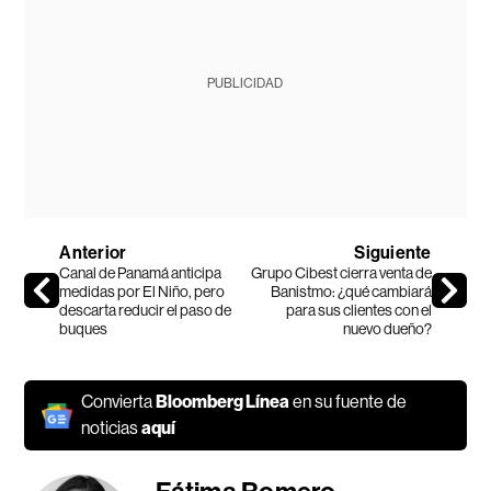
PUBLICIDAD
Anterior
Siguiente
Canal de Panamá anticipa
Grupo Cibest cierra venta de
medidas por El Niño, pero
Banistmo: ¿qué cambiará
descarta reducir el paso de
para sus clientes con el
buques
nuevo dueño?
Convierta
Bloomberg Línea
en su fuente de
noticias
aquí