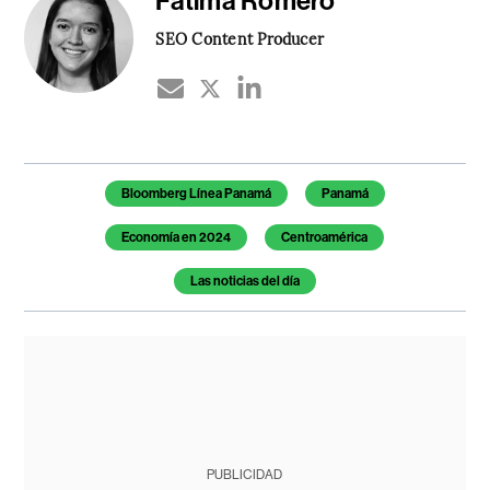
Fátima Romero
SEO Content Producer
Temas de este artículo
Bloomberg Línea Panamá
Panamá
Economía en 2024
Centroamérica
Las noticias del día
PUBLICIDAD