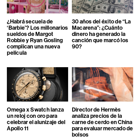
¿Habrá secuela de
30 años del éxito de “La
‘Barbie’? Los millonarios
Macarena”: ¿Cuánto
sueldos de Margot
dinero ha generado la
Robbie y Ryan Gosling
canción que marcó los
complican una nueva
90?
película
Omega x Swatch lanza
Director de Hermès
un reloj con oro para
analiza precios de la
celebrar el alunizaje del
carne de cerdo en China
Apollo 11
para evaluar mercado de
bolsos