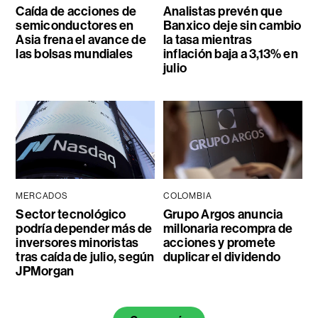
Caída de acciones de
Analistas prevén que
semiconductores en
Banxico deje sin cambio
Asia frena el avance de
la tasa mientras
las bolsas mundiales
inflación baja a 3,13% en
julio
MERCADOS
COLOMBIA
Sector tecnológico
Grupo Argos anuncia
podría depender más de
millonaria recompra de
inversores minoristas
acciones y promete
tras caída de julio, según
duplicar el dividendo
JPMorgan