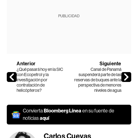
PUBLICIDAD
Anterior
Siguiente
¿Qué pasará hoy en la SIC
Canal de Panamá
con Ecopetrol y la
suspenderá parte de las
investigación por
reservas de buques ante la
contratación de
perspectiva de menores
helicópteros?
niveles de agua
Convierta
Bloomberg Línea
en su fuente de
noticias
aquí
Carlos Cuevas