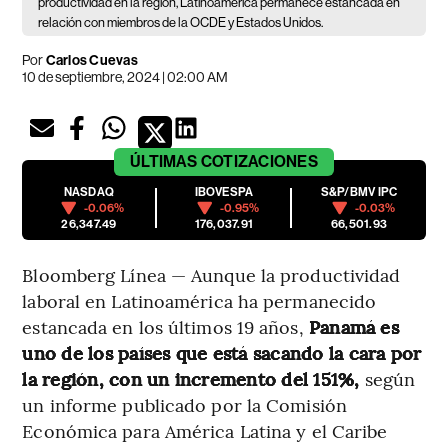
productividad en la región, Latinoamérica permanece estancada en
relación con miembros de la OCDE y Estados Unidos.
Por
Carlos Cuevas
10 de septiembre, 2024 | 02:00 AM
ÚLTIMAS
COTIZACIONES
NASDAQ
IBOVESPA
S&P/BMV IPC
-0.06%
-0.95%
-0.03%
26,347.49
176,037.91
66,501.93
Bloomberg Línea — Aunque la productividad
laboral en Latinoamérica ha permanecido
estancada en los últimos 19 años,
Panamá es
uno de los países que está sacando la cara por
la región, con un incremento del 151%,
según
un informe publicado por la Comisión
Económica para América Latina y el Caribe