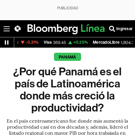
PUBLICIDAD
Ingresar
0.31%
Visa
+0.25%
MercadoLibre
-6.27%
369.45
1,804.30
PANAMÁ
¿Por qué Panamá es el
país de Latinoamérica
donde más creció la
productividad?
En el país centroamericano fue donde más aumentó la
productividad casi en dos décadas y, además, lideró el
listado regional con mayor PIB por hora trabajada en