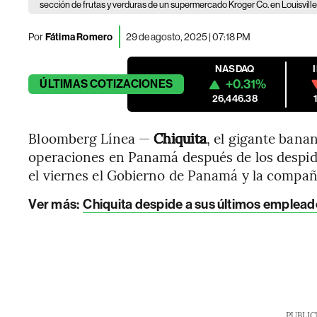
sección de frutas y verduras de un supermercado Kroger Co. en Louisville
Por
Fátima Romero
29 de agosto, 2025 | 07:18 PM
NASDAQ
+0.31%
ÚLTIMAS
COTIZACIONES
26,446.38
Bloomberg Línea —
Chiquita
, el gigante bana
operaciones en Panamá después de los despido
el viernes el Gobierno de Panamá y la compañ
Ver más:
Chiquita despide a sus últimos emplead
PUBLIC