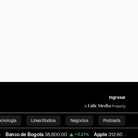
Ingresar
ecnología
Línea Studios
Negocios
Podcasts
Bogota
38,800.00
Apple
312.60
USD C
+0.21%
+0.53%
English