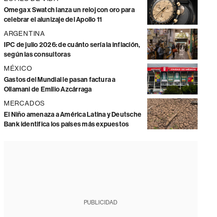
Omega x Swatch lanza un reloj con oro para
celebrar el alunizaje del Apollo 11
ARGENTINA
IPC de julio 2026: de cuánto sería la inflación,
según las consultoras
MÉXICO
Gastos del Mundial le pasan factura a
Ollamani de Emilio Azcárraga
MERCADOS
El Niño amenaza a América Latina y Deutsche
Bank identifica los países más expuestos
PUBLICIDAD