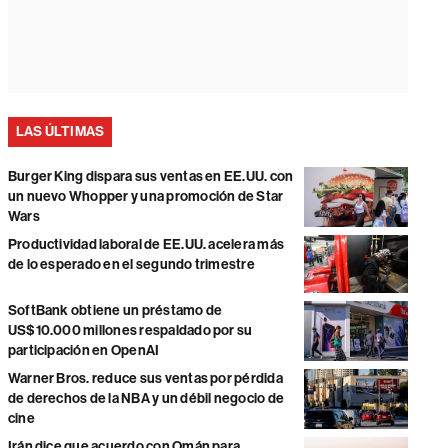
LAS ÚLTIMAS
Burger King dispara sus ventas en EE.UU. con
un nuevo Whopper y una promoción de Star
Wars
Productividad laboral de EE.UU. acelera más
de lo esperado en el segundo trimestre
SoftBank obtiene un préstamo de
US$10.000 millones respaldado por su
participación en OpenAI
Warner Bros. reduce sus ventas por pérdida
de derechos de la NBA y un débil negocio de
cine
Irán dice que acuerdo con Omán para