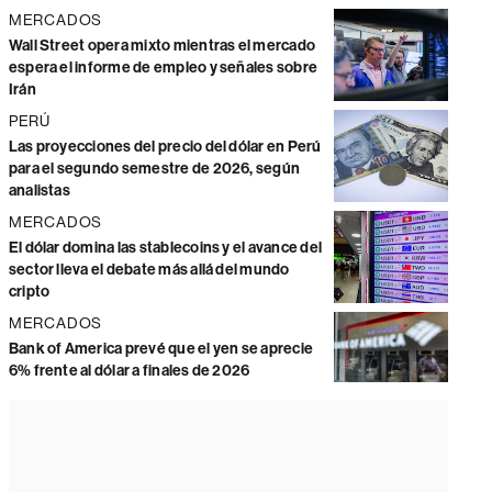
MERCADOS
Wall Street opera mixto mientras el mercado
espera el informe de empleo y señales sobre
Irán
PERÚ
Las proyecciones del precio del dólar en Perú
para el segundo semestre de 2026, según
analistas
MERCADOS
El dólar domina las stablecoins y el avance del
sector lleva el debate más allá del mundo
cripto
MERCADOS
Bank of America prevé que el yen se aprecie
6% frente al dólar a finales de 2026