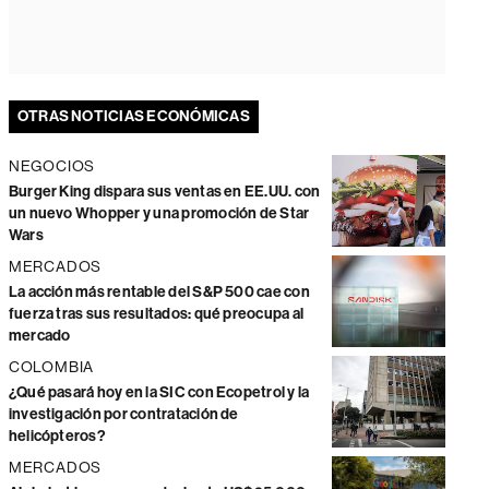
OTRAS NOTICIAS ECONÓMICAS
NEGOCIOS
Burger King dispara sus ventas en EE.UU. con
un nuevo Whopper y una promoción de Star
Wars
MERCADOS
La acción más rentable del S&P 500 cae con
fuerza tras sus resultados: qué preocupa al
mercado
COLOMBIA
¿Qué pasará hoy en la SIC con Ecopetrol y la
investigación por contratación de
helicópteros?
MERCADOS