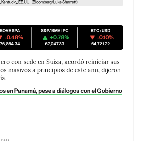
, Kentucky, EE.UU.
(Bloomberg/Luke Sharrett)
IBOVESPA
S&P/BMV IPC
BTC/USD
-0.48%
+0.78%
-0.10%
176,864.34
67,047.33
64,721.72
nero con sede en Suiza, acordó reiniciar sus
s masivos a principios de este año, dijeron
ía.
os en Panamá, pese a diálogos con el Gobierno
IDAD