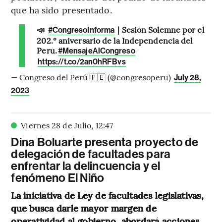
que ha sido presentado.
📣
| Sesión Solemne por el
#CongresoInforma
202.º aniversario de la Independencia del
Perú.
#MensajeAlCongreso
https://t.co/2an0hRFBvs
— Congreso del Perú 🇵🇪 (@congresoperu)
July 28,
2023
Viernes 28 de Julio
,
12
:
47
Dina Boluarte presenta proyecto de
delegación de facultades para
enfrentar la delincuencia y el
fenómeno El Niño
La iniciativa de Ley de facultades legislativas,
que busca darle mayor margen de
operatividad al gobierno, abordará acciones