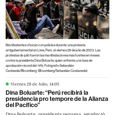
Manifestantes chocan con policías durante una protesta
antigubernamental en Lima, Perú, el viernes 28 de julio de 2023.
Las
protestas de julio fueron las manifestaciones más fuertes en meses
contra la presidenta Dina Boluarte, quien enfrenta una tasa de
aprobación récord del 14%. Fotógrafo: Sebastián
Castaeda/Bloomberg
(Bloomberg/Sebastian Castaneda)
Viernes 28 de Julio
,
14
:
05
Dina Boluarte: “Perú recibirá la
presidencia pro tempore de la Alianza
del Pacífico”
Dina Boluarte, presidenta peruana, agradeció