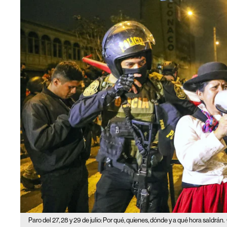
Paro del 27, 28 y 29 de julio: Por qué, quíenes, dónde y a qué hora saldrán.