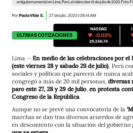
antigubernamental en Lima, Perú, el miércoles 19 de julio de 2023. Foto
Por
Paola Villar S.
27 de julio, 2023 | 08:14 AM
NASDAQ
-0.03%
ÚLTIMAS
COTIZACIONES
26,356.74
Lima —
En medio de las celebraciones por el D
(este viernes 28 y sábado 29 de julio)
, Perú co
sociales y políticas que parecen de nunca acab
congregó a más de 20 mil personas,
diversas 
paro este 27, 28 y 29 de julio
,
en protesta cont
Congreso de la República
.
Aunque no se prevé una convocatoria de la
‘M
marchas se dan tras diversos acuerdos de agru
en descontento con la situación del gobierno
que se espera.