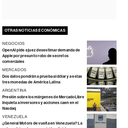
OTRAS NOTICIAS ECONÓMICAS
NEGOCIOS
OpenAI pide a juez desestimar demanda de
Apple por presunto robo de secretos
comerciales
MERCADOS
Dos datos pondrán a prueba al dólar y a estas
tres monedas de América Latina
ARGENTINA
Presión sobre los márgenes de MercadoLibre
inquieta a inversores y acciones caen en el
Nasdaq
VENEZUELA
¿General Motors de vuelta en Venezuela? La