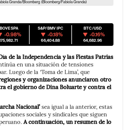
: Fabiola Granda/Bloomberg
(Bloomberg/Fabiola Granda)
IBOVESPA
S&P/BMV IPC
BTC/USD
-0.98%
-0.18%
-0.16%
175,982.71
66,404.88
64,682.96
ía de la Independencia y las Fiestas Patrias
ntinúa en una situación de tensiones
ar. Luego de la ‘Toma de Lima’, que
regiones y organizaciones anunciaron otro
ra el gobierno de Dina Boluarte y contra el
archa Nacional’
sea igual a la anterior, estas
paciones sociales y sindicales que siguen
 peruano.
A continuación, un resumen de lo