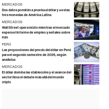
MERCADOS
Dos datos pondrán a prueba al dólar y a estas
tres monedas de América Latina
MERCADOS
Wall Street opera mixto mientras el mercado
espera el informe de empleo y señales sobre
Irán
PERÚ
Las proyecciones del precio del dólar en Perú
para el segundo semestre de 2026, según
analistas
MERCADOS
El dólar domina las stablecoins y el avance del
sector lleva el debate más allá del mundo
cripto