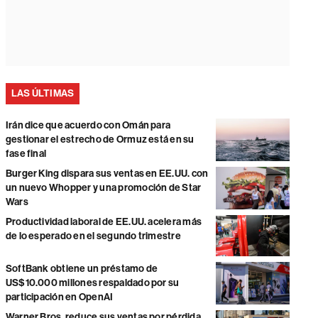
LAS ÚLTIMAS
Irán dice que acuerdo con Omán para
gestionar el estrecho de Ormuz está en su
fase final
Burger King dispara sus ventas en EE.UU. con
un nuevo Whopper y una promoción de Star
Wars
Productividad laboral de EE.UU. acelera más
de lo esperado en el segundo trimestre
SoftBank obtiene un préstamo de
US$10.000 millones respaldado por su
participación en OpenAI
Warner Bros. reduce sus ventas por pérdida