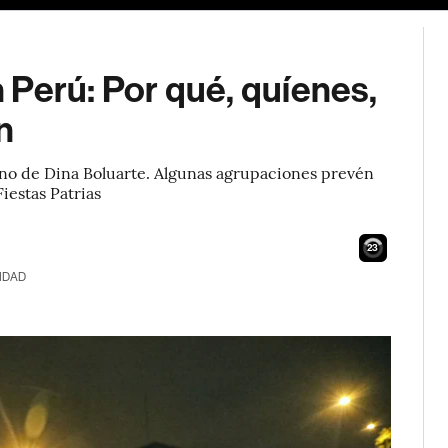
n Perú: Por qué, quíenes,
n
erno de Dina Boluarte. Algunas agrupaciones prevén
iestas Patrias
22
IDAD