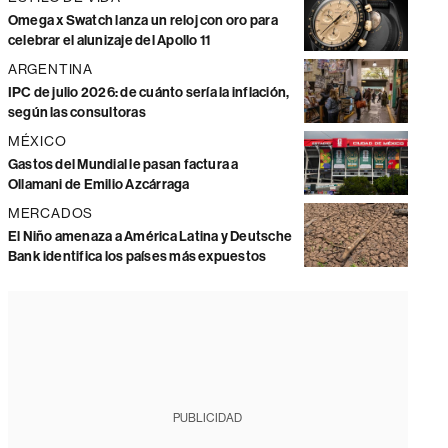
Omega x Swatch lanza un reloj con oro para
celebrar el alunizaje del Apollo 11
ARGENTINA
IPC de julio 2026: de cuánto sería la inflación,
según las consultoras
MÉXICO
Gastos del Mundial le pasan factura a
Ollamani de Emilio Azcárraga
MERCADOS
El Niño amenaza a América Latina y Deutsche
Bank identifica los países más expuestos
PUBLICIDAD