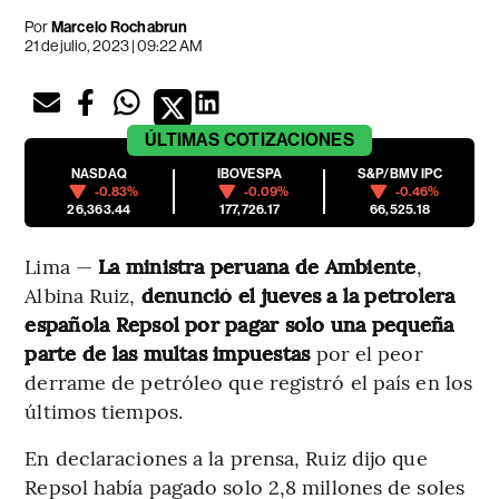
Por
Marcelo Rochabrun
21 de julio, 2023 | 09:22 AM
ÚLTIMAS
COTIZACIONES
NASDAQ
IBOVESPA
S&P/BMV IPC
-0.83%
-0.09%
-0.46%
26,363.44
177,726.17
66,525.18
Lima —
La ministra peruana de Ambiente
,
Albina Ruiz,
denunció el jueves a la petrolera
española Repsol por pagar solo una pequeña
parte de las multas impuestas
por el peor
derrame de petróleo que registró el país en los
últimos tiempos.
En declaraciones a la prensa, Ruiz dijo que
Repsol había pagado solo 2,8 millones de soles