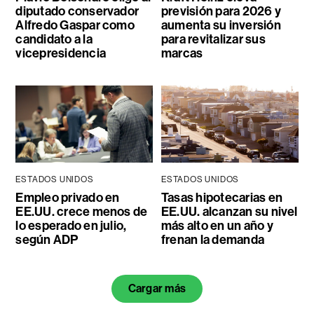
diputado conservador
previsión para 2026 y
Alfredo Gaspar como
aumenta su inversión
candidato a la
para revitalizar sus
vicepresidencia
marcas
ESTADOS UNIDOS
ESTADOS UNIDOS
Empleo privado en
Tasas hipotecarias en
EE.UU. crece menos de
EE.UU. alcanzan su nivel
lo esperado en julio,
más alto en un año y
según ADP
frenan la demanda
Cargar más