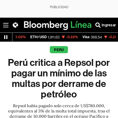
PUBLICIDAD
Ingresar
02%
ETH/USD
-0.22%
Visa
-0.28%
Mercado
1,911.63
368.54
PERÚ
Perú critica a Repsol por
pagar un mínimo de las
multas por derrame de
petróleo
Repsol había pagado solo cerca de US$780.000,
equivalentes al 3% de la multa total impuesta, tras el
derrame de 10.000 barriles en el océano Pacífico a