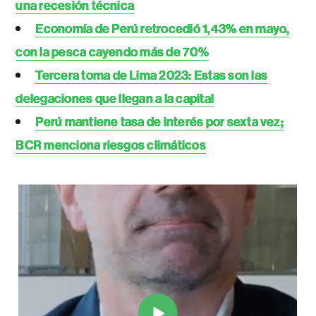
una recesión técnica
Economía de Perú retrocedió 1,43% en mayo,
con la pesca cayendo más de 70%
Tercera toma de Lima 2023: Estas son las
delegaciones que llegan a la capital
Perú mantiene tasa de interés por sexta vez;
BCR menciona riesgos climáticos