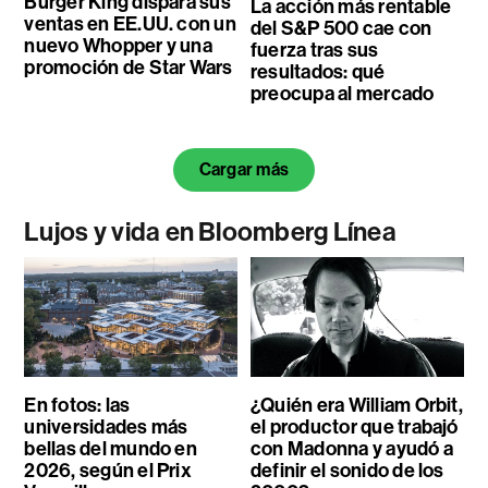
Burger King dispara sus
La acción más rentable
ventas en EE.UU. con un
del S&P 500 cae con
nuevo Whopper y una
fuerza tras sus
promoción de Star Wars
resultados: qué
preocupa al mercado
Cargar más
Lujos y vida en Bloomberg Línea
En fotos: las
¿Quién era William Orbit,
universidades más
el productor que trabajó
bellas del mundo en
con Madonna y ayudó a
2026, según el Prix
definir el sonido de los