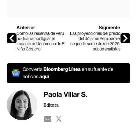
Anterior
Siguiente
Cómo las reservas de Perú
Las proyecciones del precio
podrían amortiguar el
del dólar en Perú para el
impacto del fenómeno de El
segundo semestre de 2026,
Niño Costero
según analistas
Convierta
Bloomberg Línea
en su fuente de
noticias
aquí
Paola Villar S.
Editora