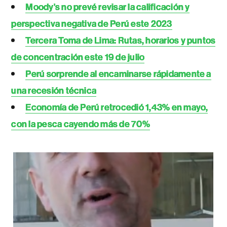
Moody’s no prevé revisar la calificación y
perspectiva negativa de Perú este 2023
Tercera Toma de Lima: Rutas, horarios y puntos
de concentración este 19 de julio
Perú sorprende al encaminarse rápidamente a
una recesión técnica
Economía de Perú retrocedió 1,43% en mayo,
con la pesca cayendo más de 70%