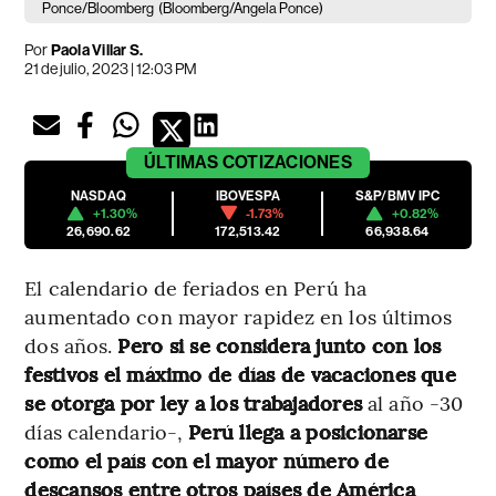
Ponce/Bloomberg
(Bloomberg/Angela Ponce)
Por
Paola Villar S.
21 de julio, 2023 | 12:03 PM
ÚLTIMAS
COTIZACIONES
NASDAQ
IBOVESPA
S&P/BMV IPC
+1.30%
-1.73%
+0.82%
26,690.62
172,513.42
66,938.64
El calendario de feriados en Perú ha
aumentado con mayor rapidez en los últimos
dos años.
Pero si se considera junto con los
festivos el máximo de días de vacaciones que
se otorga por ley a los trabajadores
al año -30
días calendario-,
Perú llega a posicionarse
como el país con el mayor número de
descansos entre otros países de América