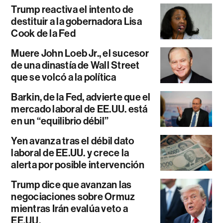
Trump reactiva el intento de
destituir a la gobernadora Lisa
Cook de la Fed
Muere John Loeb Jr., el sucesor
de una dinastía de Wall Street
que se volcó a la política
Barkin, de la Fed, advierte que el
mercado laboral de EE.UU. está
en un “equilibrio débil”
Yen avanza tras el débil dato
laboral de EE.UU. y crece la
alerta por posible intervención
Trump dice que avanzan las
negociaciones sobre Ormuz
mientras Irán evalúa veto a
EE.UU.