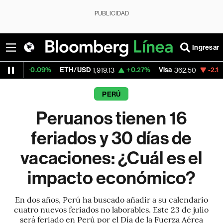
PUBLICIDAD
Ingresar
ETH/USD
+0.27%
Visa
-2.15%
MercadoLibr
1,919.13
362.50
PERÚ
Peruanos tienen 16
feriados y 30 días de
vacaciones: ¿Cuál es el
impacto económico?
En dos años, Perú ha buscado añadir a su calendario
cuatro nuevos feriados no laborables. Este 23 de julio
será feriado en Perú por el Día de la Fuerza Aérea