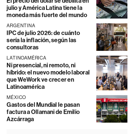
El precio del dólar se debilita en
julio y América Latina tiene la
moneda más fuerte del mundo
ARGENTINA
IPC de julio 2026: de cuánto
sería la inflación, según las
consultoras
LATINOAMÉRICA
Ni presencial, ni remoto, ni
híbrido: el nuevo modelo laboral
que WeWork ve crecer en
Latinoamérica
MÉXICO
Gastos del Mundial le pasan
factura a Ollamani de Emilio
Azcárraga