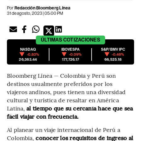
Por
Redacción Bloomberg Línea
31 de agosto, 2023 | 05:00 PM
ÚLTIMAS
COTIZACIONES
NASDAQ
IBOVESPA
S&P/BMV IPC
-0.83%
-0.09%
-0.46%
26,363.44
177,726.17
66,525.18
Bloomberg Línea — Colombia y Perú son
destinos usualmente preferidos por los
viajeros andinos, pues tienen una diversidad
cultural y turística de resaltar en América
Latina,
al tiempo que su cercanía hace que sea
fácil viajar con frecuencia.
Al planear un viaje internacional de Perú a
Colombia,
conocer los requisitos de ingreso al