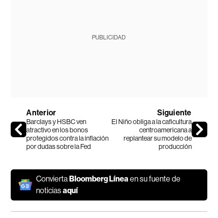
PUBLICIDAD
Anterior
Siguiente
Barclays y HSBC ven
El Niño obliga a la caficultura
atractivo en los bonos
centroamericana a
protegidos contra la inflación
replantear su modelo de
por dudas sobre la Fed
producción
Convierta
Bloomberg Línea
en su fuente de
noticias
aquí