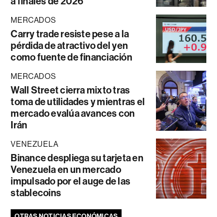
a finales de 2026
MERCADOS
Carry trade resiste pese a la
pérdida de atractivo del yen
como fuente de financiación
MERCADOS
Wall Street cierra mixto tras
toma de utilidades y mientras el
mercado evalúa avances con
Irán
VENEZUELA
Binance despliega su tarjeta en
Venezuela en un mercado
impulsado por el auge de las
stablecoins
OTRAS NOTICIAS ECONÓMICAS