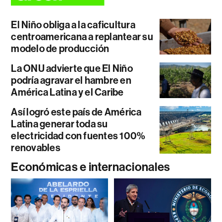
El Niño obliga a la caficultura
centroamericana a replantear su
modelo de producción
La ONU advierte que El Niño
podría agravar el hambre en
América Latina y el Caribe
Así logró este país de América
Latina generar toda su
electricidad con fuentes 100%
renovables
Económicas e internacionales