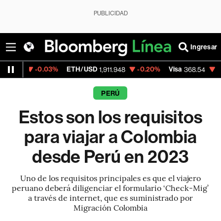
PUBLICIDAD
Ingresar
.03%
ETH/USD
-0.20%
Visa
-0.28%
Merca
1,911.948
368.54
PERÚ
Estos son los requisitos
para viajar a Colombia
desde Perú en 2023
Uno de los requisitos principales es que el viajero
peruano deberá diligenciar el formulario ‘Check-Mig’
a través de internet, que es suministrado por
Migración Colombia