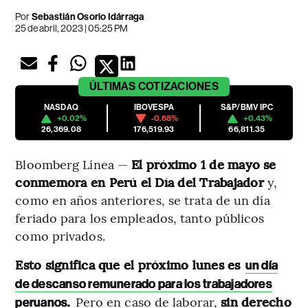
Por
Sebastián Osorio Idárraga
25 de abril, 2023 | 05:25 PM
ÚLTIMAS
COTIZACIONES
NASDAQ
IBOVESPA
S&P/BMV IPC
+0.02%
-0.68%
+0.43%
26,369.08
176,519.93
66,811.35
Bloomberg Línea —
El próximo 1 de mayo se
conmemora en Perú el Día del Trabajador
y,
como en años anteriores, se trata de un día
feriado para los empleados, tanto públicos
como privados.
Esto significa que el próximo lunes es
un día
de descanso remunerado para los trabajadores
Pero en caso de laborar,
sin derecho
peruanos.