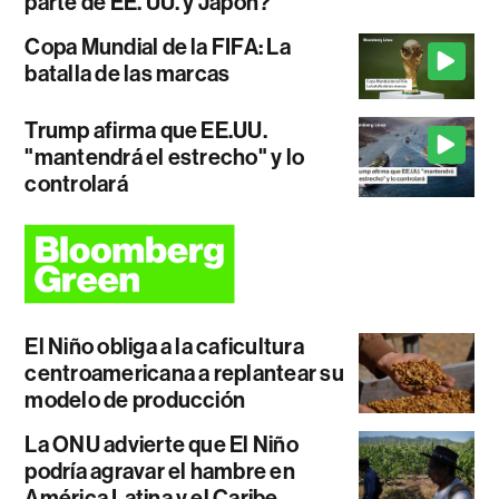
parte de EE. UU. y Japón?
Copa Mundial de la FIFA: La
batalla de las marcas
Trump afirma que EE.UU.
"mantendrá el estrecho" y lo
controlará
El Niño obliga a la caficultura
centroamericana a replantear su
modelo de producción
La ONU advierte que El Niño
podría agravar el hambre en
América Latina y el Caribe