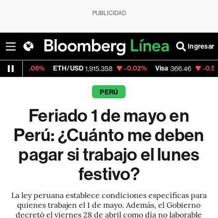
PUBLICIDAD
Ingresar
%
ETH/USD
-0.02%
Visa
-0.56%
Mercado
1,915.358
366.46
PERÚ
Feriado 1 de mayo en
Perú: ¿Cuánto me deben
pagar si trabajo el lunes
festivo?
La ley peruana establece condiciones específicas para
quienes trabajen el 1 de mayo. Además, el Gobierno
decretó el viernes 28 de abril como día no laborable