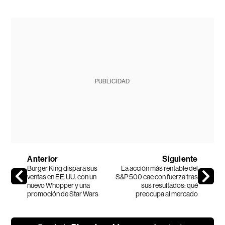
PUBLICIDAD
Anterior
Siguiente
Burger King dispara sus
La acción más rentable del
ventas en EE.UU. con un
S&P 500 cae con fuerza tras
nuevo Whopper y una
sus resultados: qué
promoción de Star Wars
preocupa al mercado