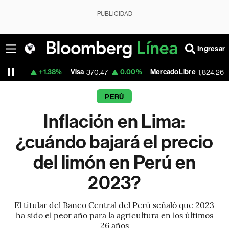
PUBLICIDAD
Ingresar
+1.38%
Visa
0.00%
MercadoLibre
0.00%
B
370.47
1,824.26
PERÚ
Inflación en Lima:
¿cuándo bajará el precio
del limón en Perú en
2023?
El titular del Banco Central del Perú señaló que 2023
ha sido el peor año para la agricultura en los últimos
26 años