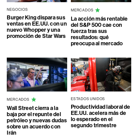
NEGOCIOS
MERCADOS
Burger King dispara sus
La acción más rentable
ventas en EE.UU. con un
del S&P 500 cae con
nuevo Whopper y una
fuerza tras sus
promoción de Star Wars
resultados: qué
preocupa al mercado
ESTADOS UNIDOS
MERCADOS
Productividad laboral de
Wall Street cierra a la
EE.UU. acelera más de
baja por el repunte del
lo esperado en el
petróleo y nuevas dudas
segundo trimestre
sobre un acuerdo con
Irán