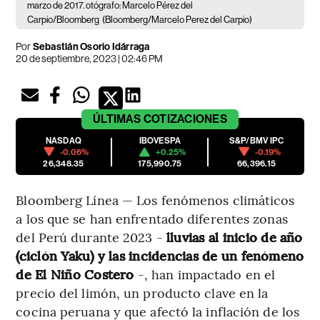
marzo de 2017. otógrafo: Marcelo Pérez del
Carpio/Bloomberg
(Bloomberg/Marcelo Perez del Carpio)
Por
Sebastián Osorio Idárraga
20 de septiembre, 2023 | 02:46 PM
ÚLTIMAS
COTIZACIONES
NASDAQ
IBOVESPA
S&P/BMV IPC
-0.06%
+0.25%
-0.19%
26,348.35
175,990.75
66,396.15
Bloomberg Línea — Los fenómenos climáticos
a los que se han enfrentado diferentes zonas
del Perú durante 2023 -
lluvias al inicio de año
(ciclón Yaku) y las incidencias de un fenómeno
de El Niño Costero
-, han impactado en el
precio del limón, un producto clave en la
cocina peruana y que afectó la inflación de los