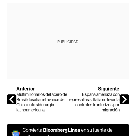
PUBLICIDAD
Anterior
Siguiente
Multimillonarios del acero de
España amenaza con
Brasil desafían el avance de
represalias si Italia no levanta
China en la siderurgia
controles fronterizos por
latinoamericana
migración
Convierta
Bloomberg Línea
en su fuente de