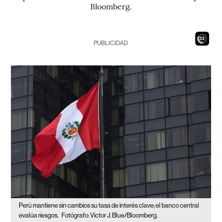
Bloomberg.
21
PUBLICIDAD
Perú mantiene sin cambios su tasa de interés clave; el banco central
evalúa riesgos.
Fotógrafo: Victor J. Blue/Bloomberg.