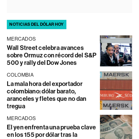
NOTICIAS DEL DÓLAR HOY
MERCADOS
Wall Street celebra avances
sobre Ormuz con récord del S&P
500 y rally del Dow Jones
COLOMBIA
La mala hora del exportador
colombiano: dólar barato,
aranceles y fletes que no dan
tregua
MERCADOS
El yen enfrenta una prueba clave
en los 155 por dólar tras la