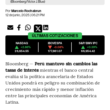
(Bloomberg/Victor J. Blue)
Por
Marcelo Rochabrun
12 de junio, 2025 | 06:21 PM
ÚLTIMAS
COTIZACIONES
NASDAQ
IBOVESPA
S&P/BMV IPC
+2.86%
-0.08%
+0.39%
26,654.55
177,861.07
66,954.42
Bloomberg —
Perú mantuvo sin cambios las
tasas de interés
mientras el banco central
evalúa si la política arancelaria de Estados
Unidos pondrá en peligro su combinación de
crecimiento más rápido y menor inflación
entre las principales economías de América
Latina.