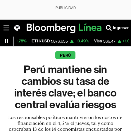
PUBLICIDAD
Ingresar
%
ETH/USD
+0.49%
Visa
+1.04%
Mercad
1,876.655
369.47
PERÚ
Perú mantiene sin
cambios su tasa de
interés clave; el banco
central evalúa riesgos
Los responsables políticos mantuvieron los costos de
financiación en el 4,5 % el jueves, tal y como
esperaban 13 de los 14 economistas encuestados por