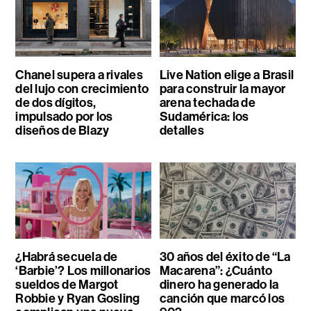
Chanel supera a rivales
Live Nation elige a Brasil
del lujo con crecimiento
para construir la mayor
de dos dígitos,
arena techada de
impulsado por los
Sudamérica: los
diseños de Blazy
detalles
¿Habrá secuela de
30 años del éxito de “La
‘Barbie’? Los millonarios
Macarena”: ¿Cuánto
sueldos de Margot
dinero ha generado la
Robbie y Ryan Gosling
canción que marcó los