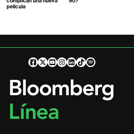
complican una nueva
90?
película