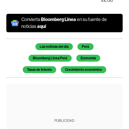
EE.UU.
Convierta
Bloomberg Línea
en su fuente de
noticias
aquí
Temas de este artículo
Las noticias del día
Perú
Bloomberg Línea Perú
Economía
Tasas de Interés
Crecimiento económico
PUBLICIDAD