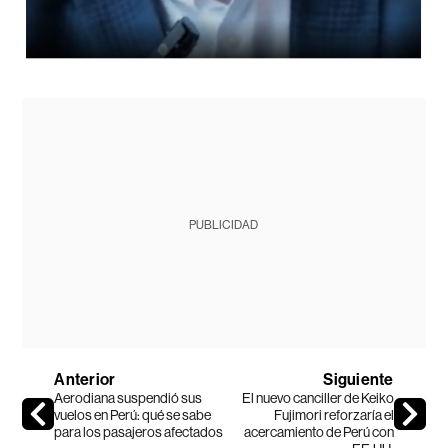
PUBLICIDAD
Anterior
Siguiente
Aerodiana suspendió sus
El nuevo canciller de Keiko
vuelos en Perú: qué se sabe
Fujimori reforzaría el
para los pasajeros afectados
acercamiento de Perú con