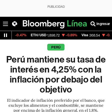
PUBLICIDAD
Ingresar
.47%
ETH/USD
-0.89%
Visa
-0.28%
Merca
1,898.72
368.54
PERÚ
Perú mantiene su tasa de
interés en 4,25% con la
inflación por debajo del
objetivo
El indicador de inflación preferido por el banco, que
excluye los alimentos y el combustible, se mantiene
por encima de la inflación general, en el 1,8%.