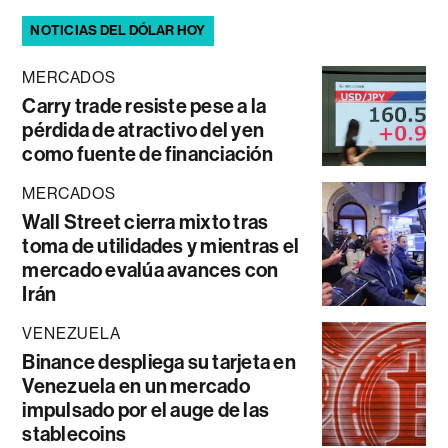
NOTICIAS DEL DÓLAR HOY
MERCADOS
Carry trade resiste pese a la
pérdida de atractivo del yen
como fuente de financiación
MERCADOS
Wall Street cierra mixto tras
toma de utilidades y mientras el
mercado evalúa avances con
Irán
VENEZUELA
Binance despliega su tarjeta en
Venezuela en un mercado
impulsado por el auge de las
stablecoins