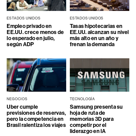
ESTADOS UNIDOS
ESTADOS UNIDOS
Empleo privado en
Tasas hipotecarias en
EE.UU. crece menos de
EE.UU. alcanzan su nivel
lo esperado en julio,
más alto en un año y
según ADP
frenan la demanda
NEGOCIOS
TECNOLOGÍA
Uber cumple
Samsung presenta su
previsiones de reservas,
hoja de ruta de
pero la competencia en
memorias 3D para
Brasil ralentiza los viajes
competir por el
liderazgo en IA