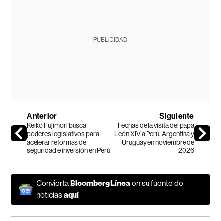
PUBLICIDAD
Anterior
Siguiente
Keiko Fujimori busca
Fechas de la visita del papa
poderes legislativos para
León XIV a Perú, Argentina y
acelerar reformas de
Uruguay en noviembre de
seguridad e inversión en Perú
2026
Convierta
Bloomberg Línea
en su fuente de
noticias
aquí