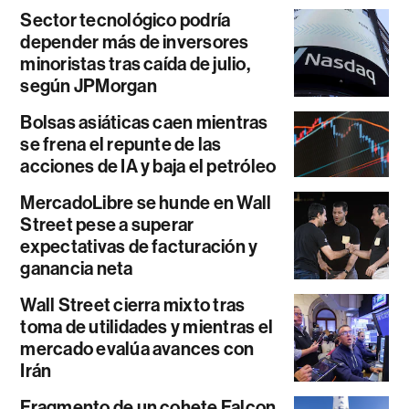
Sector tecnológico podría
depender más de inversores
minoristas tras caída de julio,
según JPMorgan
Bolsas asiáticas caen mientras
se frena el repunte de las
acciones de IA y baja el petróleo
MercadoLibre se hunde en Wall
Street pese a superar
expectativas de facturación y
ganancia neta
Wall Street cierra mixto tras
toma de utilidades y mientras el
mercado evalúa avances con
Irán
Fragmento de un cohete Falcon