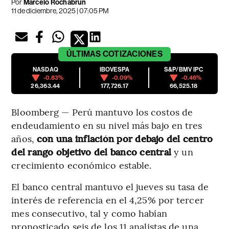
Por
Marcelo Rochabrun
11 de diciembre, 2025 | 07:05 PM
ÚLTIMAS
COTIZACIONES
NASDAQ
IBOVESPA
S&P/BMV IPC
-0.83%
-0.09%
-0.46%
26,363.44
177,726.17
66,525.18
Bloomberg — Perú mantuvo los costos de
endeudamiento en su nivel más bajo en tres
años,
con una inflación por debajo del centro
del rango objetivo del banco central
y un
crecimiento económico estable.
El banco central mantuvo el jueves su tasa de
interés de referencia en el 4,25% por tercer
mes consecutivo, tal y como habían
pronosticado seis de los 11 analistas de una