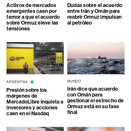
Activos de mercados
Dudas sobre el acuerdo
emergentes caen por
entre Irán y Omán para
temor a que el acuerdo
reabrir Ormuz impulsan
sobre Ormuz eleve las
al petróleo
tensiones
MUNDO
ARGENTINA
Irán dice que acuerdo
Presión sobre los
con Omán para
márgenes de
gestionar el estrecho de
MercadoLibre inquieta a
Ormuz está en su fase
inversores y acciones
final
caen en el Nasdaq