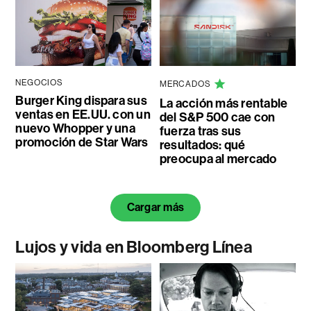
NEGOCIOS
MERCADOS
Burger King dispara sus
La acción más rentable
ventas en EE.UU. con un
del S&P 500 cae con
nuevo Whopper y una
fuerza tras sus
promoción de Star Wars
resultados: qué
preocupa al mercado
Cargar más
Lujos y vida en Bloomberg Línea