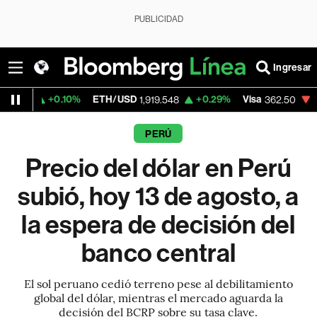
PUBLICIDAD
Ingresar
10%
ETH/USD
+0.29%
Visa
-2.15%
Merca
1,919.548
362.50
PERÚ
Precio del dólar en Perú
subió, hoy 13 de agosto, a
la espera de decisión del
banco central
El sol peruano cedió terreno pese al debilitamiento
global del dólar, mientras el mercado aguarda la
decisión del BCRP sobre su tasa clave.