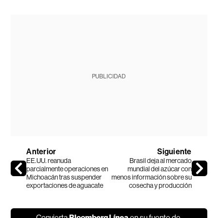
PUBLICIDAD
Anterior
Siguiente
EE.UU. reanuda
Brasil deja al mercado
parcialmente operaciones en
mundial del azúcar con
Michoacán tras suspender
menos información sobre su
exportaciones de aguacate
cosecha y producción
Convierta
Bloomberg Línea
en su fuente de