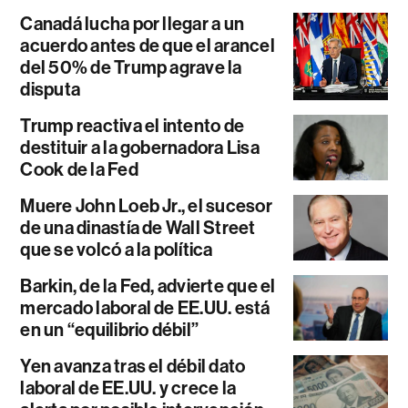
Canadá lucha por llegar a un
acuerdo antes de que el arancel
del 50% de Trump agrave la
disputa
Trump reactiva el intento de
destituir a la gobernadora Lisa
Cook de la Fed
Muere John Loeb Jr., el sucesor
de una dinastía de Wall Street
que se volcó a la política
Barkin, de la Fed, advierte que el
mercado laboral de EE.UU. está
en un “equilibrio débil”
Yen avanza tras el débil dato
laboral de EE.UU. y crece la