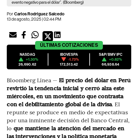
evento negativo para el dólar”.
(Bloomberg)
Por
Carlos Rodríguez Salcedo
13 de agosto, 2025 | 02:44 PM
ÚLTIMAS
COTIZACIONES
NASDAQ
IBOVESPA
S&P/BMV IPC
+1.30%
-1.73%
+0.82%
26,690.62
172,513.42
66,938.64
Bloomberg Línea —
El precio del dólar en Perú
revirtió la tendencia inicial y cerró alza este
miércoles, en un movimiento que contrasta
con el debilitamiento global de la divisa
. El
repunte se produce en medio de expectativas
por una inminente decisión del Banco Central,
lo
que mantiene la atención del mercado en
las intervenciones y la política monetaria