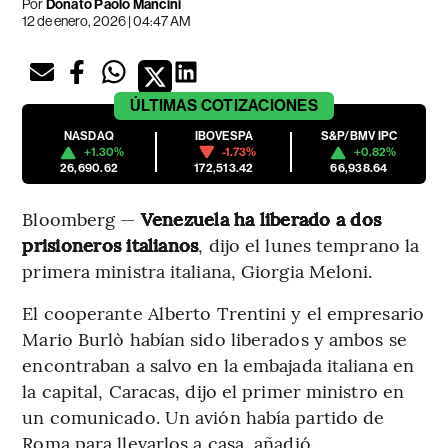
Por
Donato Paolo Mancini
12 de enero, 2026 | 04:47 AM
ÚLTIMAS
COTIZACIONES
NASDAQ
IBOVESPA
S&P/BMV IPC
+1.30%
-1.73%
+0.82%
26,690.62
172,513.42
66,938.64
Bloomberg —
Venezuela ha liberado a dos
prisioneros italianos
, dijo el lunes temprano la
primera ministra italiana, Giorgia Meloni.
El cooperante Alberto Trentini y el empresario
Mario Burlò habían sido liberados y ambos se
encontraban a salvo en la embajada italiana en
la capital, Caracas, dijo el primer ministro en
un comunicado. Un avión había partido de
Roma para llevarlos a casa, añadió.