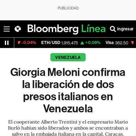
PUBLICIDAD
Ingresar
-0.04%
ETH/USD
+0.08%
Visa
-2.15%
Me
1,915.475
362.50
VENEZUELA
Giorgia Meloni confirma
la liberación de dos
presos italianos en
Venezuela
El cooperante Alberto Trentini y el empresario Mario
Burlò habían sido liberados y ambos se encontraban a
salvo en la embajada italiana en la capital, Caracas.