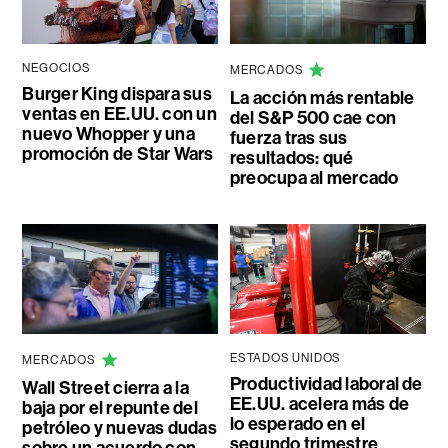
NEGOCIOS
MERCADOS
Burger King dispara sus
La acción más rentable
ventas en EE.UU. con un
del S&P 500 cae con
nuevo Whopper y una
fuerza tras sus
promoción de Star Wars
resultados: qué
preocupa al mercado
ESTADOS UNIDOS
MERCADOS
Productividad laboral de
Wall Street cierra a la
EE.UU. acelera más de
baja por el repunte del
lo esperado en el
petróleo y nuevas dudas
segundo trimestre
sobre un acuerdo con