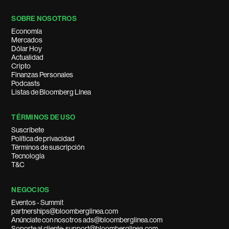
SOBRE NOSOTROS
Economía
Mercados
Dólar Hoy
Actualidad
Cripto
Finanzas Personales
Podcasts
Listas de Bloomberg Línea
TÉRMINOS DE USO
Suscríbete
Política de privacidad
Términos de suscripción
Tecnología
T&C
NEGOCIOS
Eventos - Summit
partnerships@bloomberglinea.com
Anúnciate con nosotros ads@bloomberglinea.com
Soporte al cliente: support@bloomberglinea.com