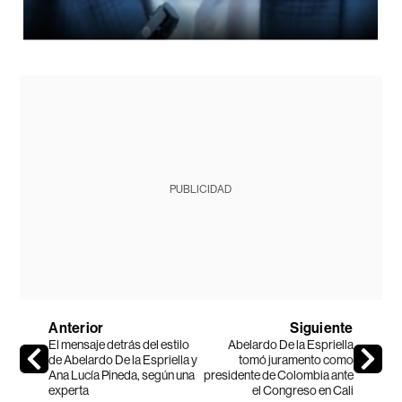
PUBLICIDAD
Anterior
Siguiente
El mensaje detrás del estilo
Abelardo De la Espriella
de Abelardo De la Espriella y
tomó juramento como
Ana Lucía Pineda, según una
presidente de Colombia ante
experta
el Congreso en Cali