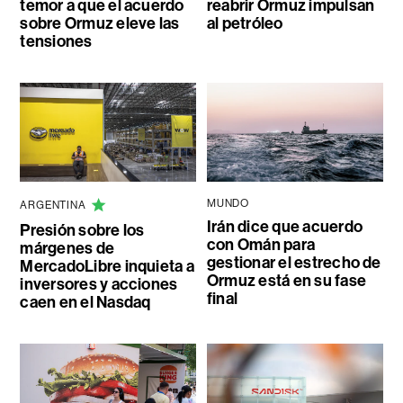
temor a que el acuerdo
reabrir Ormuz impulsan
sobre Ormuz eleve las
al petróleo
tensiones
MUNDO
ARGENTINA
Irán dice que acuerdo
Presión sobre los
con Omán para
márgenes de
gestionar el estrecho de
MercadoLibre inquieta a
Ormuz está en su fase
inversores y acciones
final
caen en el Nasdaq