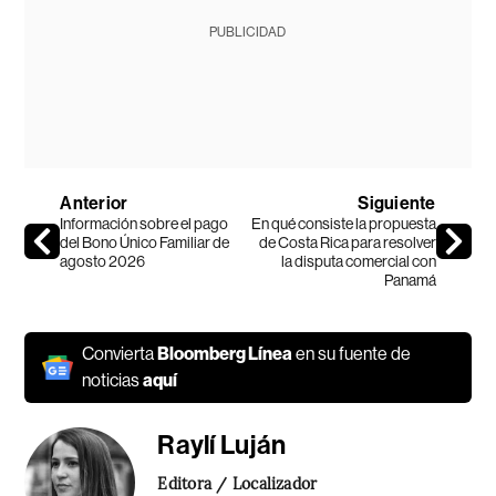
PUBLICIDAD
Anterior
Siguiente
Información sobre el pago
En qué consiste la propuesta
del Bono Único Familiar de
de Costa Rica para resolver
agosto 2026
la disputa comercial con
Panamá
Convierta
Bloomberg Línea
en su fuente de
noticias
aquí
Raylí Luján
Editora / Localizador