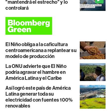
"mantendrá el estrecho" y lo
controlará
El Niño obliga a la caficultura
centroamericana a replantear su
modelo de producción
La ONU advierte que El Niño
podría agravar el hambre en
América Latina y el Caribe
Así logró este país de América
Latina generar toda su
electricidad con fuentes 100%
renovables