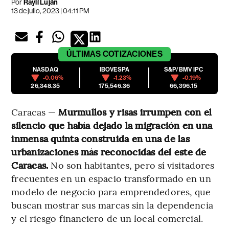
Por
Raylí Luján
13 de julio, 2023 | 04:11 PM
ÚLTIMAS
COTIZACIONES
NASDAQ
IBOVESPA
S&P/BMV IPC
-0.06%
-1.23%
-0.19%
26,348.35
175,546.36
66,396.15
Caracas —
Murmullos y risas irrumpen con el
silencio que había dejado la migración en una
inmensa quinta construida en una de las
urbanizaciones más reconocidas del este de
Caracas.
No son habitantes, pero sí visitadores
frecuentes en un espacio transformado en un
modelo de negocio para emprendedores, que
buscan mostrar sus marcas sin la dependencia
y el riesgo financiero de un local comercial.