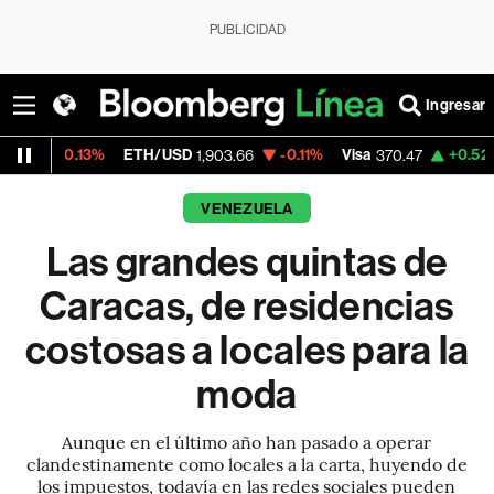
PUBLICIDAD
Ingresar
%
ETH/USD
-0.11%
Visa
+0.52%
MercadoLi
1,903.66
370.47
VENEZUELA
Las grandes quintas de
Caracas, de residencias
costosas a locales para la
moda
Aunque en el último año han pasado a operar
clandestinamente como locales a la carta, huyendo de
los impuestos, todavía en las redes sociales pueden