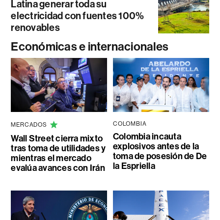
Latina generar toda su
electricidad con fuentes 100%
renovables
Económicas e internacionales
COLOMBIA
MERCADOS
Colombia incauta
Wall Street cierra mixto
explosivos antes de la
tras toma de utilidades y
toma de posesión de De
mientras el mercado
la Espriella
evalúa avances con Irán