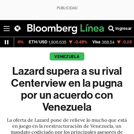
PUBLICIDAD
Ingresar
ETH/USD
-0.48%
Visa
-0.28%
MercadoL
1,906.635
368.54
VENEZUELA
Lazard supera a su rival
Centerview en la pugna
por un acuerdo con
Venezuela
La oferta de Lazard pone de relieve lo mucho que está
en juego en la reestructuración de Venezuela, un
mandato codiciado por los principales asesores de