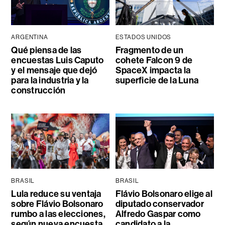
ARGENTINA
ESTADOS UNIDOS
Qué piensa de las
Fragmento de un
encuestas Luis Caputo
cohete Falcon 9 de
y el mensaje que dejó
SpaceX impacta la
para la industria y la
superficie de la Luna
construcción
BRASIL
BRASIL
Lula reduce su ventaja
Flávio Bolsonaro elige al
sobre Flávio Bolsonaro
diputado conservador
rumbo a las elecciones,
Alfredo Gaspar como
según nueva encuesta
candidato a la