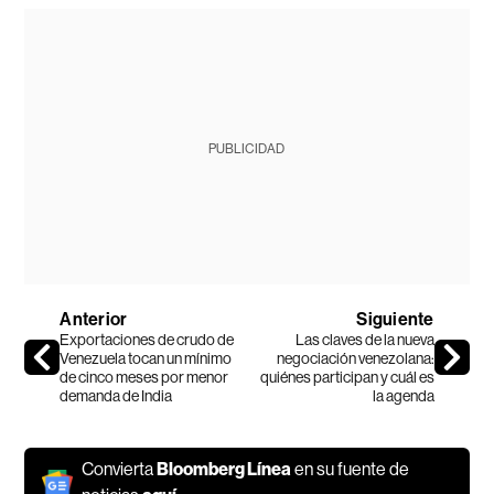
PUBLICIDAD
Anterior
Siguiente
Exportaciones de crudo de
Las claves de la nueva
Venezuela tocan un mínimo
negociación venezolana:
de cinco meses por menor
quiénes participan y cuál es
demanda de India
la agenda
Convierta
Bloomberg Línea
en su fuente de