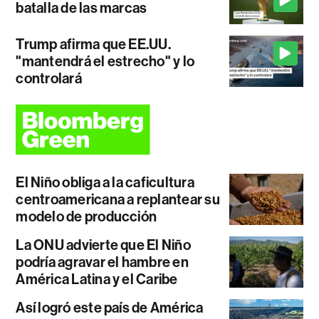
batalla de las marcas
Trump afirma que EE.UU.
"mantendrá el estrecho" y lo
controlará
El Niño obliga a la caficultura
centroamericana a replantear su
modelo de producción
La ONU advierte que El Niño
podría agravar el hambre en
América Latina y el Caribe
Así logró este país de América