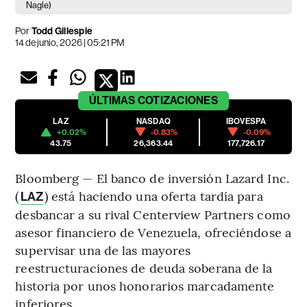
Nagle)
Por
Todd Gillespie
14 de junio, 2026 | 05:21 PM
ÚLTIMAS
COTIZACIONES
LAZ
NASDAQ
IBOVESPA
+0.02%
-0.83%
-0.09%
43.75
26,363.44
177,726.17
Bloomberg — El banco de inversión Lazard Inc.
(
) está haciendo una oferta tardía para
LAZ
desbancar a su rival Centerview Partners como
asesor financiero de Venezuela, ofreciéndose a
supervisar una de las mayores
reestructuraciones de deuda soberana de la
historia por unos honorarios marcadamente
inferiores.