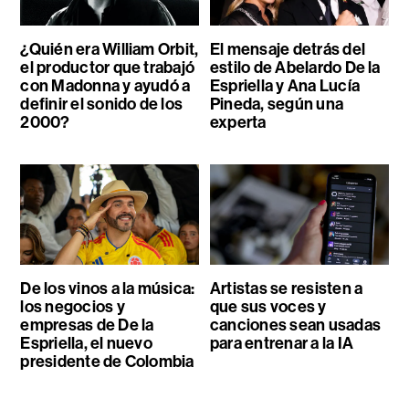
¿Quién era William Orbit,
El mensaje detrás del
el productor que trabajó
estilo de Abelardo De la
con Madonna y ayudó a
Espriella y Ana Lucía
definir el sonido de los
Pineda, según una
2000?
experta
De los vinos a la música:
Artistas se resisten a
los negocios y
que sus voces y
empresas de De la
canciones sean usadas
Espriella, el nuevo
para entrenar a la IA
presidente de Colombia