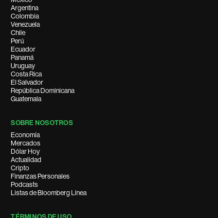
Argentina
Colombia
Venezuela
Chile
Perú
Ecuador
Panamá
Uruguay
Costa Rica
El Salvador
República Dominicana
Guatemala
SOBRE NOSOTROS
Economía
Mercados
Dólar Hoy
Actualidad
Cripto
Finanzas Personales
Podcasts
Listas de Bloomberg Línea
TÉRMINOS DE USO