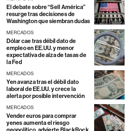
El debate sobre “Sell América”
resurge tras decisiones de
Washington que siembran dudas
MERCADOS
Dólar cae tras débil dato de
empleo en EE.UU. y menor
expectativa de alza de tasas de
la Fed
MERCADOS
Yen avanza tras el débil dato
laboral de EE.UU. y crece la
alerta por posible intervención
MERCADOS
Vender euros para comprar
yenes aumenta el riesgo
geopolítico, advierte BlackRock