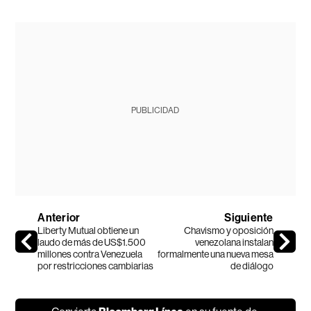
PUBLICIDAD
Anterior
Siguiente
Liberty Mutual obtiene un
Chavismo y oposición
laudo de más de US$1.500
venezolana instalan
millones contra Venezuela
formalmente una nueva mesa
por restricciones cambiarias
de diálogo