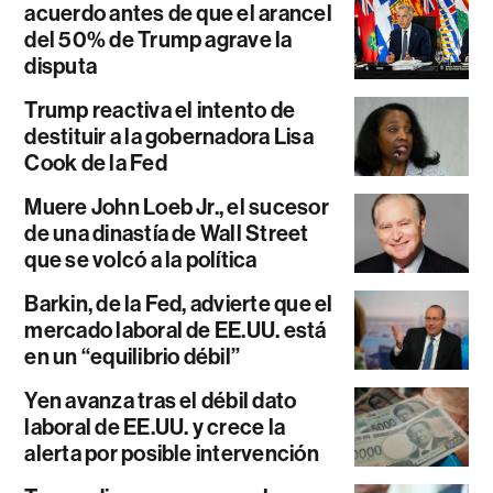
acuerdo antes de que el arancel
del 50% de Trump agrave la
disputa
Trump reactiva el intento de
destituir a la gobernadora Lisa
Cook de la Fed
Muere John Loeb Jr., el sucesor
de una dinastía de Wall Street
que se volcó a la política
Barkin, de la Fed, advierte que el
mercado laboral de EE.UU. está
en un “equilibrio débil”
Yen avanza tras el débil dato
laboral de EE.UU. y crece la
alerta por posible intervención