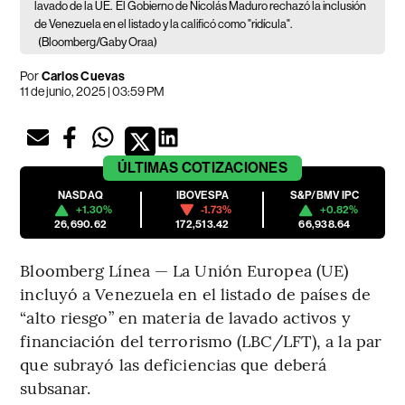
lavado de la UE.
El Gobierno de Nicolás Maduro rechazó la inclusión
de Venezuela en el listado y la calificó como "ridícula".
(Bloomberg/Gaby Oraa)
Por
Carlos Cuevas
11 de junio, 2025 | 03:59 PM
ÚLTIMAS
COTIZACIONES
NASDAQ
IBOVESPA
S&P/BMV IPC
+1.30%
-1.73%
+0.82%
26,690.62
172,513.42
66,938.64
Bloomberg Línea — La Unión Europea (UE)
incluyó a Venezuela en el listado de países de
“alto riesgo” en materia de lavado activos y
financiación del terrorismo (LBC/LFT), a la par
que subrayó las deficiencias que deberá
subsanar.