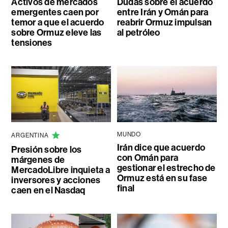
Activos de mercados
Dudas sobre el acuerdo
emergentes caen por
entre Irán y Omán para
temor a que el acuerdo
reabrir Ormuz impulsan
sobre Ormuz eleve las
al petróleo
tensiones
MUNDO
ARGENTINA
Irán dice que acuerdo
Presión sobre los
con Omán para
márgenes de
gestionar el estrecho de
MercadoLibre inquieta a
Ormuz está en su fase
inversores y acciones
final
caen en el Nasdaq