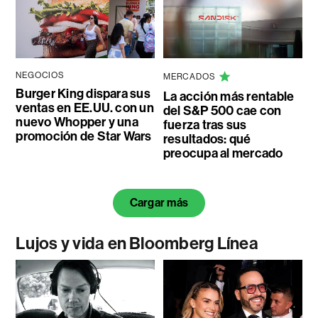
NEGOCIOS
MERCADOS
Burger King dispara sus
La acción más rentable
ventas en EE.UU. con un
del S&P 500 cae con
nuevo Whopper y una
fuerza tras sus
promoción de Star Wars
resultados: qué
preocupa al mercado
Cargar más
Lujos y vida en Bloomberg Línea