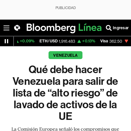
PUBLICIDAD
Ingresar
.09%
ETH/USD
+0.13%
Visa
-2.15%
Merca
1,916.483
362.50
VENEZUELA
Qué debe hacer
Venezuela para salir de
lista de “alto riesgo” de
lavado de activos de la
UE
La Comisión Europea señaló los compromisos que