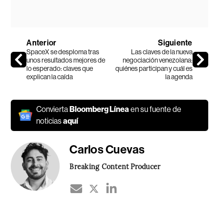
Anterior
Siguiente
SpaceX se desploma tras
Las claves de la nueva
unos resultados mejores de
negociación venezolana:
lo esperado: claves que
quiénes participan y cuál es
explican la caída
la agenda
Convierta
Bloomberg Línea
en su fuente de
noticias
aquí
Carlos Cuevas
Breaking Content Producer