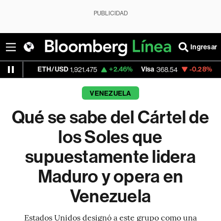
PUBLICIDAD
Ingresar
TH/USD
+2.46%
Visa
-0.28%
MercadoLibre
1,921.475
368.54
VENEZUELA
Qué se sabe del Cártel de
los Soles que
supuestamente lidera
Maduro y opera en
Venezuela
Estados Unidos designó a este grupo como una