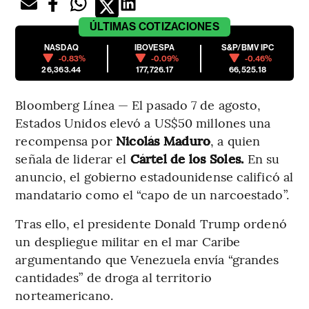
ÚLTIMAS
COTIZACIONES
NASDAQ
IBOVESPA
S&P/BMV IPC
-0.83%
-0.09%
-0.46%
26,363.44
177,726.17
66,525.18
Bloomberg Línea — El pasado 7 de agosto,
Estados Unidos elevó a US$50 millones una
recompensa por
Nicolás Maduro
, a quien
señala de liderar el
Cártel de los Soles.
En su
anuncio, el gobierno estadounidense calificó al
mandatario como el “capo de un narcoestado”.
Tras ello, el presidente Donald Trump ordenó
un despliegue militar en el mar Caribe
argumentando que Venezuela envía “grandes
cantidades” de droga al territorio
norteamericano.