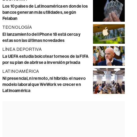
Los 10 países de Latinoamérica en donde los
bancos generan más utilidades, según
Felaban
TECNOLOGÍA
El lanzamiento del iPhone 18 está cerca y
estas son las últimas novedades
LÍNEA DEPORTIVA
La UEFA estudia boicotear torneos de la FIFA
por su plan de abrirse a inversión privada
LATINOAMÉRICA
Ni presencial, ni remoto, ni híbrido: el nuevo
modelo laboral que WeWork ve crecer en
Latinoamérica