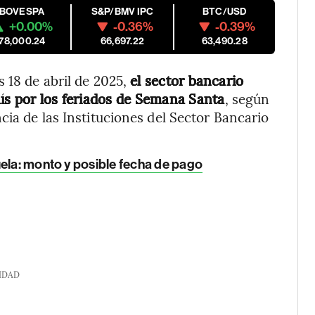
IBOVESPA
S&P/BMV IPC
BTC/USD
+0.00%
-0.36%
-0.39%
178,000.24
66,697.22
63,490.28
 18 de abril de 2025,
el sector bancario
aís por los feriados de Semana Santa
, según
cia de las Instituciones del Sector Bancario
ela: monto y posible fecha de pago
IDAD