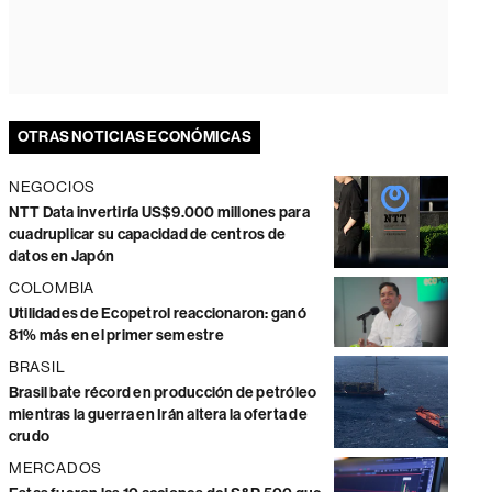
OTRAS NOTICIAS ECONÓMICAS
NEGOCIOS
NTT Data invertiría US$9.000 millones para
cuadruplicar su capacidad de centros de
datos en Japón
COLOMBIA
Utilidades de Ecopetrol reaccionaron: ganó
81% más en el primer semestre
BRASIL
Brasil bate récord en producción de petróleo
mientras la guerra en Irán altera la oferta de
crudo
MERCADOS