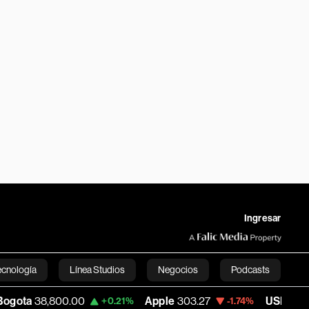
Ingresar
ecnología
Línea Studios
Negocios
Podcasts
800.00
Apple
303.27
USD COP
3,232.96
+0.21%
-1.74%
English