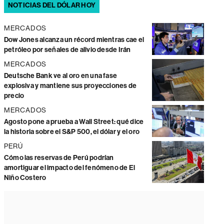
NOTICIAS DEL DÓLAR HOY
MERCADOS
Dow Jones alcanza un récord mientras cae el
petróleo por señales de alivio desde Irán
MERCADOS
Deutsche Bank ve al oro en una fase
explosiva y mantiene sus proyecciones de
precio
MERCADOS
Agosto pone a prueba a Wall Street: qué dice
la historia sobre el S&P 500, el dólar y el oro
PERÚ
Cómo las reservas de Perú podrían
amortiguar el impacto del fenómeno de El
Niño Costero