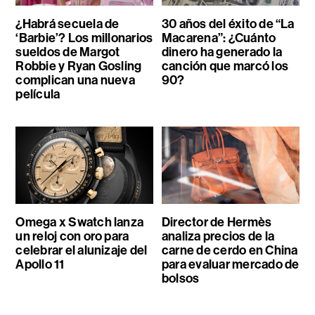
¿Habrá secuela de
30 años del éxito de “La
‘Barbie’? Los millonarios
Macarena”: ¿Cuánto
sueldos de Margot
dinero ha generado la
Robbie y Ryan Gosling
canción que marcó los
complican una nueva
90?
película
Omega x Swatch lanza
Director de Hermès
un reloj con oro para
analiza precios de la
celebrar el alunizaje del
carne de cerdo en China
Apollo 11
para evaluar mercado de
bolsos