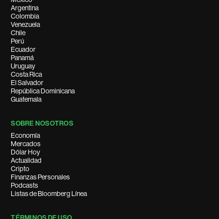
Argentina
Colombia
Venezuela
Chile
Perú
Ecuador
Panamá
Uruguay
Costa Rica
El Salvador
República Dominicana
Guatemala
SOBRE NOSOTROS
Economía
Mercados
Dólar Hoy
Actualidad
Cripto
Finanzas Personales
Podcasts
Listas de Bloomberg Línea
TÉRMINOS DE USO