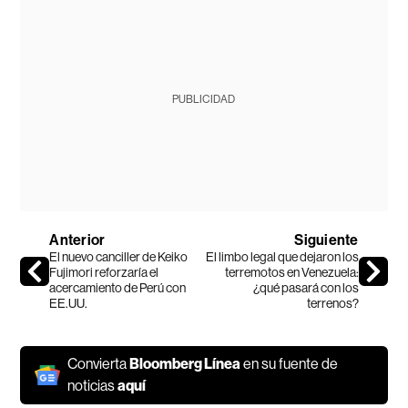
PUBLICIDAD
Anterior
Siguiente
El nuevo canciller de Keiko
El limbo legal que dejaron los
Fujimori reforzaría el
terremotos en Venezuela:
acercamiento de Perú con
¿qué pasará con los
EE.UU.
terrenos?
Convierta
Bloomberg Línea
en su fuente de
noticias
aquí