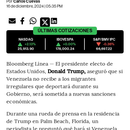
Por
Carlos Cuevas
16 de diciembre, 2024 | 05:35 PM
ÚLTIMAS
COTIZACIONES
NASDAQ
IBOVESPA
S&P/BMV IPC
+2.13%
+0.00%
-0.36%
25,913.90
178,000.24
66,697.22
Bloomberg Línea — El presidente electo de
Estados Unidos,
Donald Trump,
aseguró que si
Venezuela no recibe a los migrantes
irregulares que deportará durante su
Gobierno, será sometida a nuevas sanciones
económicas.
Durante una rueda de prensa en la residencia
de Trump en Palm Beach, Florida, un
periodista le preguntó qué hará si Venezuela