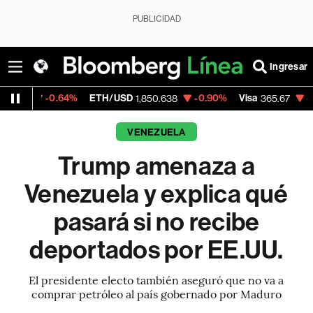
PUBLICIDAD
Ingresar
.64%
ETH/USD
-0.90%
Visa
-0.13%
Merca
1,850.638
365.67
VENEZUELA
Trump amenaza a
Venezuela y explica qué
pasará si no recibe
deportados por EE.UU.
El presidente electo también aseguró que no va a
comprar petróleo al país gobernado por Maduro