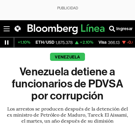
PUBLICIDAD
Ingresar
10%
ETH/USD
+2.10%
Visa
-0.04%
Mercad
1,875.378
366.13
VENEZUELA
Venezuela detiene a
funcionarios de PDVSA
por corrupción
Los arrestos se producen después de la detención del
ex ministro de Petróleo de Maduro, Tareck El Aissami,
el martes, un año después de su dimisión