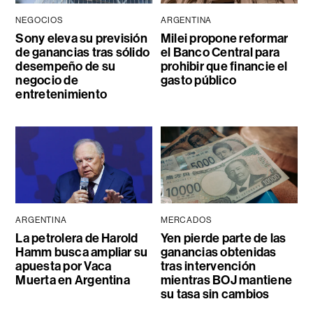
NEGOCIOS
ARGENTINA
Sony eleva su previsión
Milei propone reformar
de ganancias tras sólido
el Banco Central para
desempeño de su
prohibir que financie el
negocio de
gasto público
entretenimiento
ARGENTINA
MERCADOS
La petrolera de Harold
Yen pierde parte de las
Hamm busca ampliar su
ganancias obtenidas
apuesta por Vaca
tras intervención
Muerta en Argentina
mientras BOJ mantiene
su tasa sin cambios