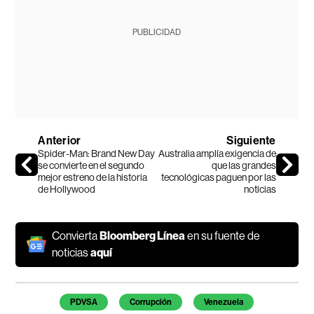
PUBLICIDAD
Anterior
Siguiente
Spider-Man: Brand New Day
Australia amplía exigencia de
se convierte en el segundo
que las grandes
mejor estreno de la historia
tecnológicas paguen por las
de Hollywood
noticias
Convierta
Bloomberg Línea
en su fuente de
noticias
aquí
Temas de este artículo
PDVSA
Corrupción
Venezuela