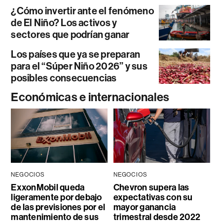
¿Cómo invertir ante el fenómeno
de El Niño? Los activos y
sectores que podrían ganar
Los países que ya se preparan
para el “Súper Niño 2026” y sus
posibles consecuencias
Económicas e internacionales
NEGOCIOS
NEGOCIOS
ExxonMobil queda
Chevron supera las
ligeramente por debajo
expectativas con su
de las previsiones por el
mayor ganancia
mantenimiento de sus
trimestral desde 2022