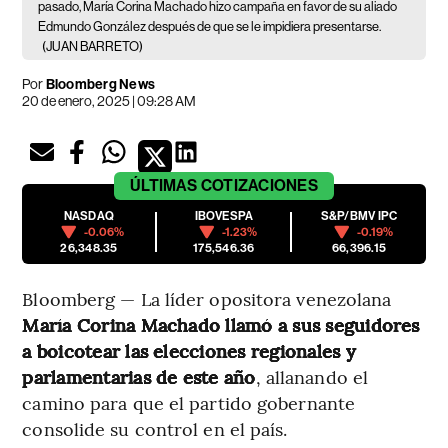
pasado, María Corina Machado hizo campaña en favor de su aliado
Edmundo González después de que se le impidiera presentarse.
(JUAN BARRETO)
Por
Bloomberg News
20 de enero, 2025 | 09:28 AM
ÚLTIMAS
COTIZACIONES
NASDAQ
IBOVESPA
S&P/BMV IPC
-0.06%
-1.23%
-0.19%
26,348.35
175,546.36
66,396.15
Bloomberg — La líder opositora venezolana
María Corina Machado llamó a sus seguidores
a boicotear las elecciones regionales y
parlamentarias de este año
, allanando el
camino para que el partido gobernante
consolide su control en el país.