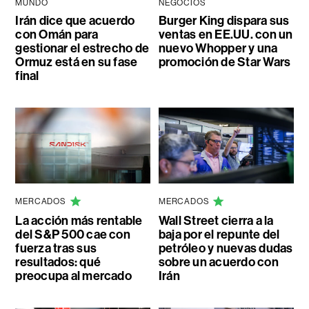
MUNDO
NEGOCIOS
Irán dice que acuerdo
Burger King dispara sus
con Omán para
ventas en EE.UU. con un
gestionar el estrecho de
nuevo Whopper y una
Ormuz está en su fase
promoción de Star Wars
final
MERCADOS
MERCADOS
La acción más rentable
Wall Street cierra a la
del S&P 500 cae con
baja por el repunte del
fuerza tras sus
petróleo y nuevas dudas
resultados: qué
sobre un acuerdo con
preocupa al mercado
Irán