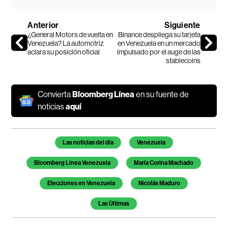
Anterior
Siguiente
¿General Motors de vuelta en
Binance despliega su tarjeta
Venezuela? La automotriz
en Venezuela en un mercado
aclara su posición oficial
impulsado por el auge de las
stablecoins
Convierta
Bloomberg Línea
en su fuente de
noticias
aquí
Temas de este artículo
Las noticias del día
Venezuela
Bloomberg Línea Venezuela
María Corina Machado
Elecciones en Venezuela
Nicolás Maduro
Las Últimas