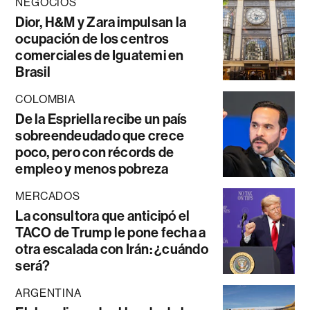
NEGOCIOS
Dior, H&M y Zara impulsan la
ocupación de los centros
comerciales de Iguatemi en
Brasil
COLOMBIA
De la Espriella recibe un país
sobreendeudado que crece
poco, pero con récords de
empleo y menos pobreza
MERCADOS
La consultora que anticipó el
TACO de Trump le pone fecha a
otra escalada con Irán: ¿cuándo
será?
ARGENTINA