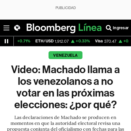
PUBLICIDAD
Ingresar
.71%
ETH/USD
+0.33%
Visa
+0.52%
Merca
1,912.07
370.47
VENEZUELA
Video: Machado llama a
los venezolanos a no
votar en las próximas
elecciones: ¿por qué?
Las declaraciones de Machado se producen en
momentos en que la autoridad electoral revisa una
propuesta conjunta del oficialismo con fechas para las