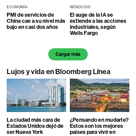
ECONOMÍA
NEGOCIOS
PMI de servicios de
El auge de la IA se
China cae a su nivel más
extiende a las acciones
bajo en casi dos años
industriales, según
Wells Fargo
Cargar más
Lujos y vida en Bloomberg Línea
La ciudad más cara de
¿Pensando en mudarte?
Estados Unidos dejó de
Estos son los mejores
ser Nueva York
países para vivir en