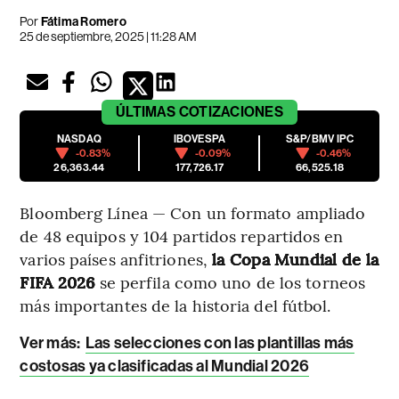
Por
Fátima Romero
25 de septiembre, 2025 | 11:28 AM
ÚLTIMAS
COTIZACIONES
NASDAQ
IBOVESPA
S&P/BMV IPC
-0.83%
-0.09%
-0.46%
26,363.44
177,726.17
66,525.18
Bloomberg Línea — Con un formato ampliado
de 48 equipos y 104 partidos repartidos en
varios países anfitriones,
la Copa Mundial de la
FIFA 2026
se perfila como uno de los torneos
más importantes de la historia del fútbol.
Ver más:
Las selecciones con las plantillas más
costosas ya clasificadas al Mundial 2026