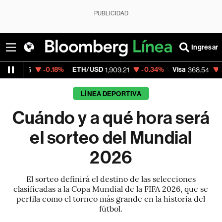
PUBLICIDAD
Ingresar
-0.18%
ETH/USD
-0.34%
Visa
-0.28%
Mer
1,909.21
368.54
LÍNEA DEPORTIVA
Cuándo y a qué hora será
el sorteo del Mundial
2026
El sorteo definirá el destino de las selecciones
clasificadas a la Copa Mundial de la FIFA 2026, que se
perfila como el torneo más grande en la historia del
fútbol.