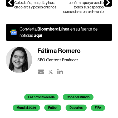
Colo al año, mes, día y hora
confirma que ya vendió
en dólares y pesos chilenos
todos sus espacios
comerciales para el evento
Convierta
Bloomberg Línea
en su fuente de
noticias
aquí
Fátima Romero
SEO Content Producer
Temas de este artículo
Las noticias del día
Copa del Mundo
Mundial 2026
Fútbol
Deportes
FIFA