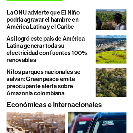
La ONU advierte que El Niño
podría agravar el hambre en
América Latina y el Caribe
Así logró este país de América
Latina generar toda su
electricidad con fuentes 100%
renovables
Ni los parques nacionales se
salvan: Greenpeace emite
preocupante alerta sobre
Amazonía colombiana
Económicas e internacionales