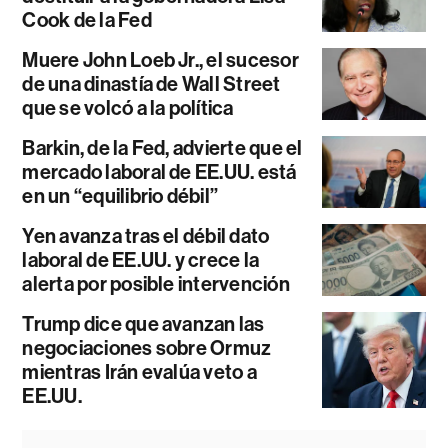
Cook de la Fed
Muere John Loeb Jr., el sucesor
de una dinastía de Wall Street
que se volcó a la política
Barkin, de la Fed, advierte que el
mercado laboral de EE.UU. está
en un “equilibrio débil”
Yen avanza tras el débil dato
laboral de EE.UU. y crece la
alerta por posible intervención
Trump dice que avanzan las
negociaciones sobre Ormuz
mientras Irán evalúa veto a
EE.UU.