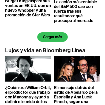
Burger King dispara sus
La acción más rentable
ventas en EE.UU. con un
del S&P 500 cae con
nuevo Whopper y una
fuerza tras sus
promoción de Star Wars
resultados: qué
preocupa al mercado
Cargar más
Lujos y vida en Bloomberg Línea
¿Quién era William Orbit,
El mensaje detrás del
el productor que trabajó
estilo de Abelardo De la
con Madonna y ayudó a
Espriella y Ana Lucía
definir el sonido de los
Pineda, según una