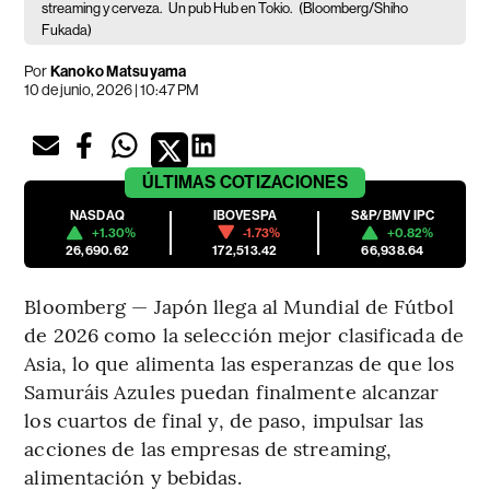
streaming y cerveza.
Un pub Hub en Tokio.
(Bloomberg/Shiho
Fukada)
Por
Kanoko Matsuyama
10 de junio, 2026 | 10:47 PM
ÚLTIMAS
COTIZACIONES
NASDAQ
IBOVESPA
S&P/BMV IPC
+1.30%
-1.73%
+0.82%
26,690.62
172,513.42
66,938.64
Bloomberg — Japón llega al Mundial de Fútbol
de 2026 como la selección mejor clasificada de
Asia, lo que alimenta las esperanzas de que los
Samuráis Azules puedan finalmente alcanzar
los cuartos de final y, de paso, impulsar las
acciones de las empresas de streaming,
alimentación y bebidas.