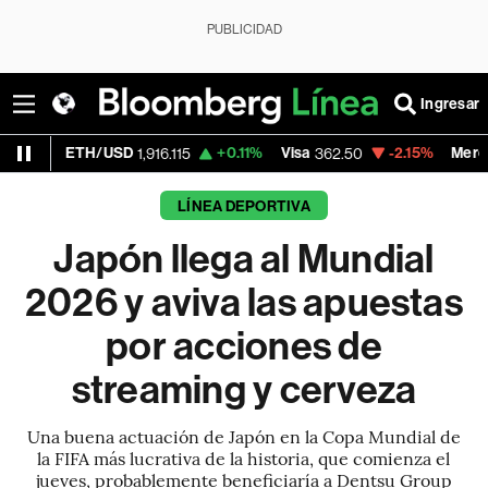
PUBLICIDAD
Ingresar
/USD
+0.11%
Visa
-2.15%
MercadoLibre
1,916.115
362.50
1,821
LÍNEA DEPORTIVA
Japón llega al Mundial
2026 y aviva las apuestas
por acciones de
streaming y cerveza
Una buena actuación de Japón en la Copa Mundial de
la FIFA más lucrativa de la historia, que comienza el
jueves, probablemente beneficiaría a Dentsu Group