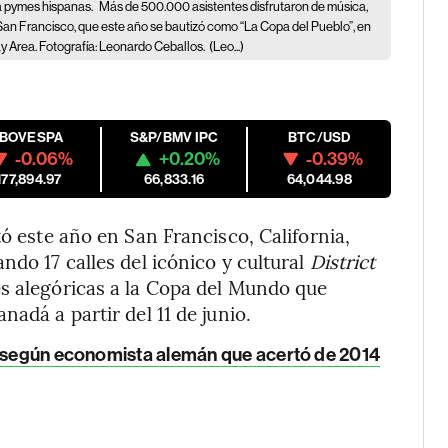
 a pymes hispanas.
Más de 500.000 asistentes disfrutaron de música,
de San Francisco, que este año se bautizó como “La Copa del Pueblo”, en
ay Area. Fotografía: Leonardo Ceballos.
(Leo...)
IBOVESPA
S&P/BMV IPC
BTC/USD
-0.06%
+0.20%
-0.39%
177,894.97
66,833.16
64,044.98
tó este año en San Francisco, California,
ndo 17 calles del icónico y cultural
District
s alegóricas a la Copa del Mundo que
adá a partir del 11 de junio.
, según economista alemán que acertó de 2014