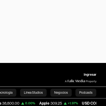
Ingresar
ecnología
Línea Studios
Negocios
Podcasts
Apple
309.25
USD COP
3,195.99
0.00%
+1.97%
-1.14%
English