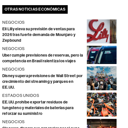
OTRAS NOTICIAS ECONÓMICAS
NEGOCIOS
Eli Lilly eleva su previsión de ventas para
2026 tras fuerte demanda de Mounjaro y
Zepbound
NEGOCIOS
Uber cumple previsiones de reservas, pero la
competencia en Brasil ralentiza los viajes
NEGOCIOS
Disney supera previsiones de Wall Street por
crecimiento del streaming y parques en
EE.UU.
ESTADOS UNIDOS
EE.UU. prohíbe exportar residuos de
tungsteno y materiales de baterías para
reforzar su suministro
NEGOCIOS