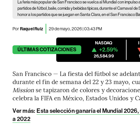
La feria más popular de San Francisco se vuelca al Mundial con impulso
partidos de fútbol, baile, comida y bebidas típicas, durante el Carnaval 
honor a los partidos que se juegan en Santa Clara, en el San Francisco B
Por
Raquel Ruiz
29 de mayo, 2026 | 03:43 PM
NASDAQ
+2.59%
ÚLTIMAS
COTIZACIONES
26,584.99
San Francisco — La fiesta del fútbol se adelan
durante el fin de semana del 22 y 23 mayo, cua
Mission
se tapizaron de colores y decoracione
celebra la FIFA en México, Estados Unidos y Can
Ver más:
Esta selección ganaría el Mundial 2026
a 2022