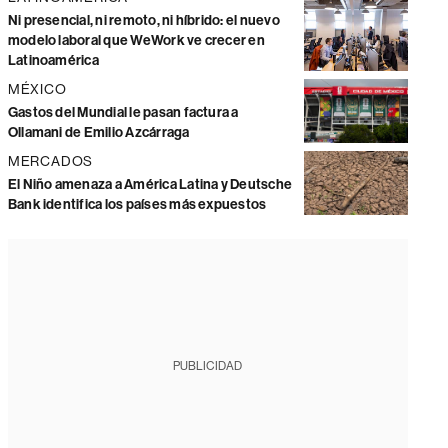
Ni presencial, ni remoto, ni híbrido: el nuevo
modelo laboral que WeWork ve crecer en
Latinoamérica
MÉXICO
Gastos del Mundial le pasan factura a
Ollamani de Emilio Azcárraga
MERCADOS
El Niño amenaza a América Latina y Deutsche
Bank identifica los países más expuestos
PUBLICIDAD