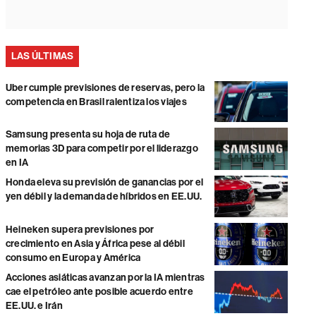
LAS ÚLTIMAS
Uber cumple previsiones de reservas, pero la
competencia en Brasil ralentiza los viajes
Samsung presenta su hoja de ruta de
memorias 3D para competir por el liderazgo
en IA
Honda eleva su previsión de ganancias por el
yen débil y la demanda de híbridos en EE.UU.
Heineken supera previsiones por
crecimiento en Asia y África pese al débil
consumo en Europa y América
Acciones asiáticas avanzan por la IA mientras
cae el petróleo ante posible acuerdo entre
EE.UU. e Irán