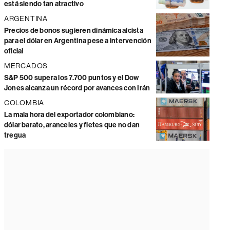
está siendo tan atractivo
ARGENTINA
Precios de bonos sugieren dinámica alcista
para el dólar en Argentina pese a intervención
oficial
MERCADOS
S&P 500 supera los 7.700 puntos y el Dow
Jones alcanza un récord por avances con Irán
COLOMBIA
La mala hora del exportador colombiano:
dólar barato, aranceles y fletes que no dan
tregua