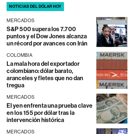
NOTICIAS DEL DÓLAR HOY
MERCADOS
S&P 500 supera los 7.700
puntos y el Dow Jones alcanza
un récord por avances con Irán
COLOMBIA
La mala hora del exportador
colombiano: dólar barato,
aranceles y fletes que no dan
tregua
MERCADOS
El yen enfrenta una prueba clave
en los 155 por dólar tras la
intervención histórica
MERCADOS