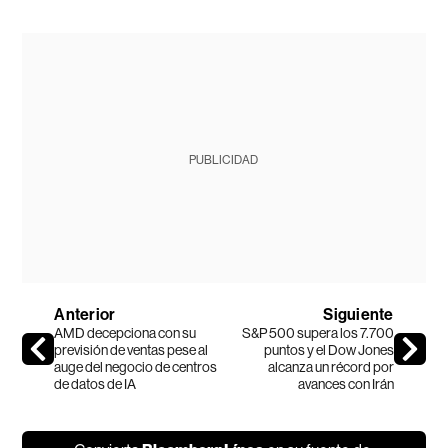
PUBLICIDAD
Anterior
Siguiente
AMD decepciona con su
S&P 500 supera los 7.700
previsión de ventas pese al
puntos y el Dow Jones
auge del negocio de centros
alcanza un récord por
de datos de IA
avances con Irán