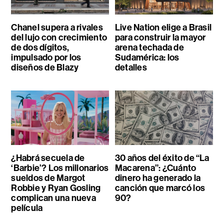
Chanel supera a rivales
Live Nation elige a Brasil
del lujo con crecimiento
para construir la mayor
de dos dígitos,
arena techada de
impulsado por los
Sudamérica: los
diseños de Blazy
detalles
¿Habrá secuela de
30 años del éxito de “La
‘Barbie’? Los millonarios
Macarena”: ¿Cuánto
sueldos de Margot
dinero ha generado la
Robbie y Ryan Gosling
canción que marcó los
complican una nueva
90?
película