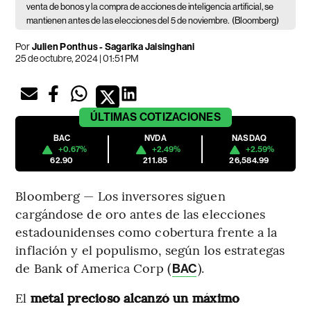
venta de bonos y la compra de acciones de inteligencia artificial, se
mantienen antes de las elecciones del 5 de noviembre.
(Bloomberg)
Por
Julien Ponthus - Sagarika Jaisinghani
25 de octubre, 2024 | 01:51 PM
ÚLTIMAS
COTIZACIONES
BAC
NVDA
NASDAQ
+0.67%
+2.49%
+2.59%
62.90
211.85
26,584.99
Bloomberg — Los inversores siguen
cargándose de oro antes de las elecciones
estadounidenses como cobertura frente a la
inflación y el populismo, según los estrategas
de Bank of America Corp (
).
BAC
El
metal precioso alcanzó un máximo