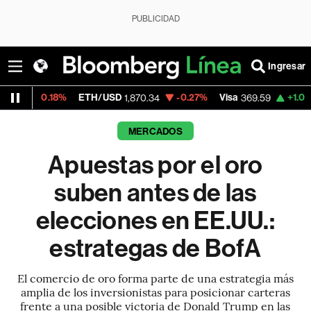
PUBLICIDAD
Ingresar
18%
ETH/USD
-0.27%
Visa
+1.07%
Mercado
1,870.34
369.59
MERCADOS
Apuestas por el oro
suben antes de las
elecciones en EE.UU.:
estrategas de BofA
El comercio de oro forma parte de una estrategia más
amplia de los inversionistas para posicionar carteras
frente a una posible victoria de Donald Trump en las