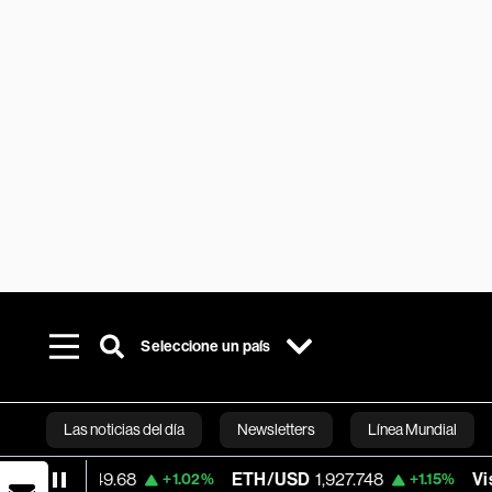
Seleccione un país
Las noticias del día
Newsletters
Línea Mundial
049.68
ETH/USD
1,927.748
Visa
370.47
+1.02%
+1.15%
Bloomberg 