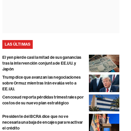
LAS ÚLTIMAS
El yen pierde casi la mitad de sus ganancias
tras la intervención conjunta de EE.UU. y
Japón
Trump dice que avanzan las negociaciones
sobre Ormuz mientras Irán evalúa veto a
EE.UU.
Cencosud reporta pérdidas trimestrales por
costos de su nuevo plan estratégico
Presidente del BCRA dice que no ve
necesaria una baja de encajes para reactivar
el crédito