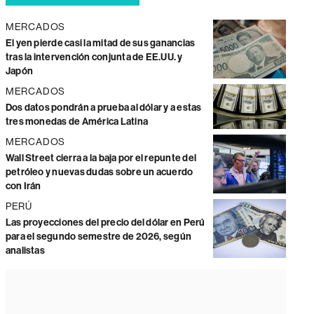
MERCADOS
El yen pierde casi la mitad de sus ganancias
tras la intervención conjunta de EE.UU. y
Japón
MERCADOS
Dos datos pondrán a prueba al dólar y a estas
tres monedas de América Latina
MERCADOS
Wall Street cierra a la baja por el repunte del
petróleo y nuevas dudas sobre un acuerdo
con Irán
PERÚ
Las proyecciones del precio del dólar en Perú
para el segundo semestre de 2026, según
analistas