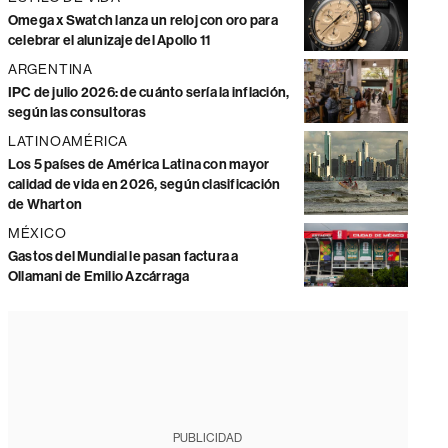
Omega x Swatch lanza un reloj con oro para
celebrar el alunizaje del Apollo 11
ARGENTINA
IPC de julio 2026: de cuánto sería la inflación,
según las consultoras
LATINOAMÉRICA
Los 5 países de América Latina con mayor
calidad de vida en 2026, según clasificación
de Wharton
MÉXICO
Gastos del Mundial le pasan factura a
Ollamani de Emilio Azcárraga
PUBLICIDAD