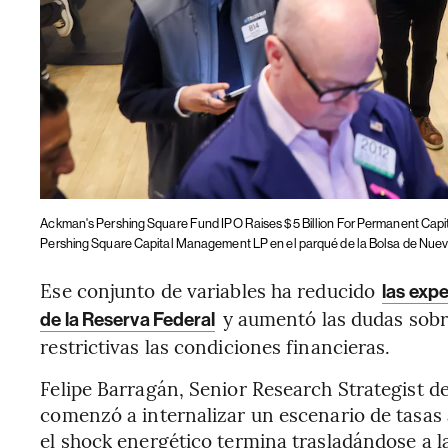
Ackman's Pershing Square Fund IPO Raises $5 Billion For Permanent Capit
Pershing Square Capital Management LP en el parqué de la Bolsa de Nuev
Ese conjunto de variables ha reducido
las expe
y aumentó las dudas sob
de la Reserva Federal
restrictivas las condiciones financieras.
Felipe Barragán, Senior Research Strategist d
comenzó a internalizar un escenario de tasas 
el shock energético termina trasladándose a la