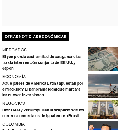
OTRAS NOTICIAS ECONÓMICAS
MERCADOS
El yen pierde casi la mitad de sus ganancias
tras la intervención conjunta de EE.UU. y
Japón
ECONOMÍA
¿Qué países de América Latina apuestan por
el fracking? El panorama legal que marcará
las nuevas inversiones
NEGOCIOS
Dior, H&M y Zara impulsan la ocupación de los
centros comerciales de Iguatemi en Brasil
COLOMBIA