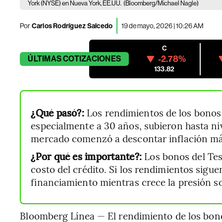
York (NYSE) en Nueva York, EE.UU.
(Bloomberg/Michael Nagle)
Por
Carlos Rodríguez Salcedo
19 de mayo, 2026 | 10:26 AM
C
-2.78%
ÚLTIMAS
COTIZACIONES
133.82
¿Qué pasó?:
Los rendimientos de los bonos
especialmente a 30 años, subieron hasta ni
mercado comenzó a descontar inflación más
¿Por qué es importante?:
Los bonos del Tes
costo del crédito. Si los rendimientos sigu
financiamiento mientras crece la presión s
Bloomberg Línea — El rendimiento de los bon