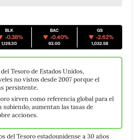
BLK
BAC
GS
-0.38%
-0.40%
-2.62%
1,129.30
63.00
1,032.58
 del Tesoro de Estados Unidos,
veles no vistos desde 2007 porque el
 persistente.
oro sirven como referencia global para el
en subiendo, aumentan las tasas de
obre acciones.
os del Tesoro estadounidense a 30 años