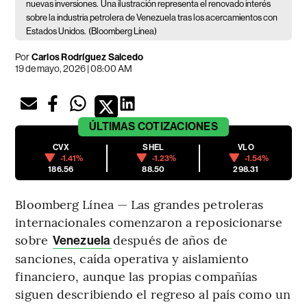
nuevas inversiones.
Una ilustración representa el renovado interés
sobre la industria petrolera de Venezuela tras los acercamientos con
Estados Unidos.
(Bloomberg Línea)
Por
Carlos Rodríguez Salcedo
19 de mayo, 2026 | 08:00 AM
ÚLTIMAS
COTIZACIONES
CVX
SHEL
VLO
-1.41%
-1.23%
-1.54%
186.56
88.50
298.31
Bloomberg Línea — Las grandes petroleras
internacionales comenzaron a reposicionarse
sobre
después de años de
Venezuela
sanciones, caída operativa y aislamiento
financiero, aunque las propias compañías
siguen describiendo el regreso al país como un