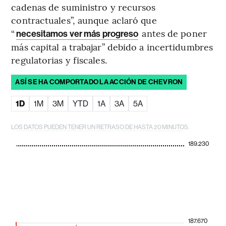
cadenas de suministro y recursos
contractuales”, aunque aclaró que
“
antes de poner
necesitamos ver más progreso
más capital a trabajar” debido a incertidumbres
regulatorias y fiscales.
ASÍ SE HA COMPORTADO LA ACCIÓN DE CHEVRON
1D
1M
3M
YTD
1A
3A
5A
LOS DATOS PUEDEN TENER UN RETRASO DE HASTA 20 MINUTOS.
189.230
187.670