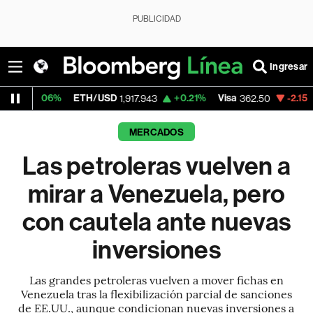
PUBLICIDAD
Ingresar
TH/USD
+0.21%
Visa
-2.15%
MercadoLibre
1,917.943
362.50
MERCADOS
Las petroleras vuelven a
mirar a Venezuela, pero
con cautela ante nuevas
inversiones
Las grandes petroleras vuelven a mover fichas en
Venezuela tras la flexibilización parcial de sanciones
de EE.UU., aunque condicionan nuevas inversiones a