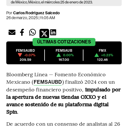
de México, México, el miércoles 25 de enero de 2023.
Por
Carlos Rodríguez Salcedo
26 de marzo, 2025 | 11:05 AM
ÚLTIMAS
COTIZACIONES
FEMSAUBD
FEMSAUB
FMX
-0.07%
0.00%
+0.23%
209.59
167.00
122.46
Bloomberg Línea — Fomento Económico
Mexicano (
) finalizó 2024 con un
FEMSAUBD
desempeño financiero positivo,
impulsado por
la apertura de nuevas tiendas OXXO y el
avance sostenido de su plataforma digital
Spin
.
De acuerdo con un consenso de analistas al 26