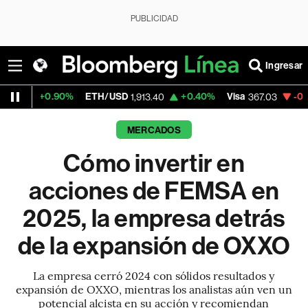
PUBLICIDAD
Ingresar
ETH/USD
+0.40%
Visa
-0.93%
MercadoLi
1,913.40
367.03
MERCADOS
Cómo invertir en
acciones de FEMSA en
2025, la empresa detrás
de la expansión de OXXO
La empresa cerró 2024 con sólidos resultados y
expansión de OXXO, mientras los analistas aún ven un
potencial alcista en su acción y recomiendan