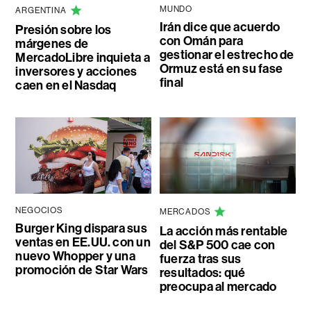
MUNDO
ARGENTINA
Irán dice que acuerdo
Presión sobre los
con Omán para
márgenes de
gestionar el estrecho de
MercadoLibre inquieta a
Ormuz está en su fase
inversores y acciones
final
caen en el Nasdaq
NEGOCIOS
MERCADOS
Burger King dispara sus
La acción más rentable
ventas en EE.UU. con un
del S&P 500 cae con
nuevo Whopper y una
fuerza tras sus
promoción de Star Wars
resultados: qué
preocupa al mercado