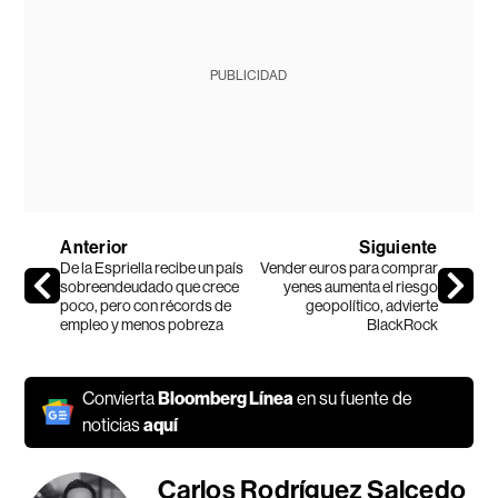
PUBLICIDAD
Anterior
Siguiente
De la Espriella recibe un país
Vender euros para comprar
sobreendeudado que crece
yenes aumenta el riesgo
poco, pero con récords de
geopolítico, advierte
empleo y menos pobreza
BlackRock
Convierta
Bloomberg Línea
en su fuente de
noticias
aquí
Carlos Rodríguez Salcedo