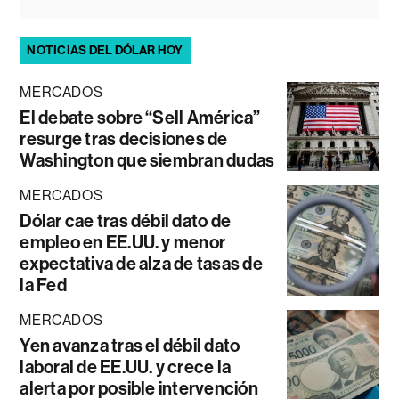
NOTICIAS DEL DÓLAR HOY
MERCADOS
El debate sobre “Sell América”
resurge tras decisiones de
Washington que siembran dudas
MERCADOS
Dólar cae tras débil dato de
empleo en EE.UU. y menor
expectativa de alza de tasas de
la Fed
MERCADOS
Yen avanza tras el débil dato
laboral de EE.UU. y crece la
alerta por posible intervención