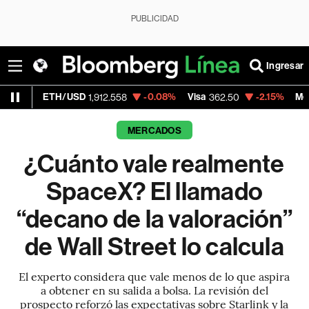
PUBLICIDAD
Ingresar
H/USD
-0.08%
Visa
-2.15%
MercadoLibre
1,912.558
362.50
1,
MERCADOS
¿Cuánto vale realmente
SpaceX? El llamado
“decano de la valoración”
de Wall Street lo calcula
El experto considera que vale menos de lo que aspira
a obtener en su salida a bolsa. La revisión del
prospecto reforzó las expectativas sobre Starlink y la