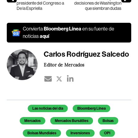
presidente del Congreso a
decisiones de Washington
De la Espriella
que siembran dudas
Convierta
Bloomberg Línea
en su fuente de
noticias
aquí
Carlos Rodríguez Salcedo
Editor de Mercados
Temas de este artículo
Las noticias del día
Bloomberg Línea
Mercados
Mercados Bursátiles
Bolsas
Bolsas Mundiales
Inversiones
OPI