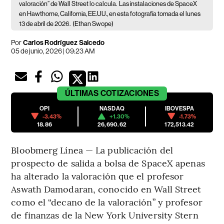
valoración” de Wall Street lo calcula.
Las instalaciones de SpaceX
en Hawthorne, California, EE.UU., en esta fotografía tomada el lunes
13 de abril de 2026.
(Ethan Swope)
Por
Carlos Rodríguez Salcedo
05 de junio, 2026 | 09:23 AM
ÚLTIMAS
COTIZACIONES
OPI
NASDAQ
IBOVESPA
-3.43%
+1.30%
-1.73%
18.86
26,690.62
172,513.42
Bloobmerg Línea — La publicación del
prospecto de salida a bolsa de SpaceX apenas
ha alterado la valoración que el profesor
Aswath Damodaran, conocido en Wall Street
como el “decano de la valoración” y profesor
de finanzas de la New York University Stern