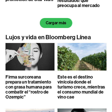
resultados: qué
preocupa al mercado
Cargar más
Lujos y vida en Bloomberg Línea
Firma surcoreana
Este es el destino
prepara un tratamiento
vinícola donde el
con grasa humana para
turismo crece, mientras
combatir el “rostro de
el consumo mundial de
Ozempic”
vino cae