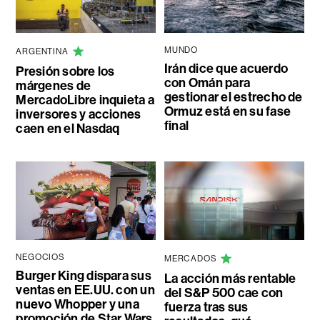
MUNDO
ARGENTINA
Irán dice que acuerdo
Presión sobre los
con Omán para
márgenes de
gestionar el estrecho de
MercadoLibre inquieta a
Ormuz está en su fase
inversores y acciones
final
caen en el Nasdaq
NEGOCIOS
MERCADOS
Burger King dispara sus
La acción más rentable
ventas en EE.UU. con un
del S&P 500 cae con
nuevo Whopper y una
fuerza tras sus
promoción de Star Wars