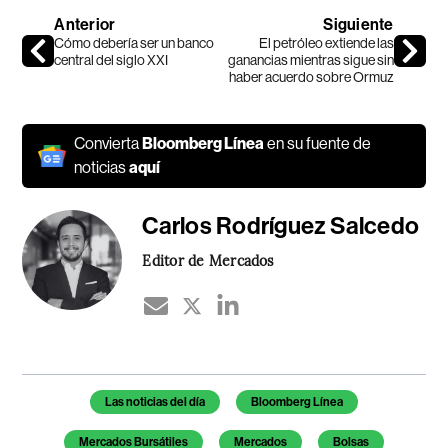
Anterior
Siguiente
Cómo debería ser un banco
El petróleo extiende las
central del siglo XXI
ganancias mientras sigue sin
haber acuerdo sobre Ormuz
Convierta
Bloomberg Línea
en su fuente de
noticias
aquí
Carlos Rodríguez Salcedo
Editor de Mercados
Temas de este artículo
Las noticias del día
Bloomberg Línea
Mercados Bursátiles
Mercados
Bolsas