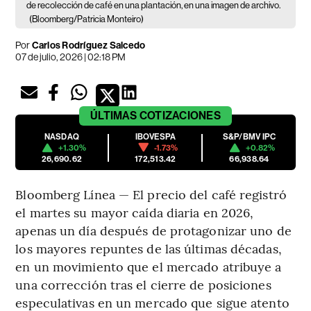
de recolección de café en una plantación, en una imagen de archivo.
(Bloomberg/Patricia Monteiro)
Por
Carlos Rodríguez Salcedo
07 de julio, 2026 | 02:18 PM
ÚLTIMAS
COTIZACIONES
NASDAQ
IBOVESPA
S&P/BMV IPC
+1.30%
-1.73%
+0.82%
26,690.62
172,513.42
66,938.64
Bloomberg Línea — El precio del café registró
el martes su mayor caída diaria en 2026,
apenas un día después de protagonizar uno de
los mayores repuntes de las últimas décadas,
en un movimiento que el mercado atribuye a
una corrección tras el cierre de posiciones
especulativas en un mercado que sigue atento