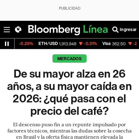
PUBLICIDAD
Ingresar
ETH/USD
-0.31%
Visa
-2.15%
MercadoLibre
1,913.948
362.50
MERCADOS
De su mayor alza en 26
años, a su mayor caída en
2026: ¿qué pasa con el
precio del café?
El descenso puso fin a un repunte impulsado por
factores técnicos, mientras las dudas sobre la cosecha
en Brasil y la oferta física mantienen elevada la